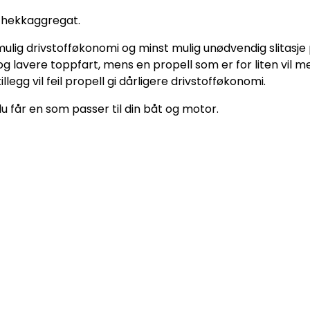
 hekkaggregat.
mulig drivstofføkonomi og minst mulig unødvendig slitasje
ll og lavere toppfart, mens en propell som er for liten vil
llegg vil feil propell gi dårligere drivstofføkonomi.
 du får en som passer til din båt og motor.