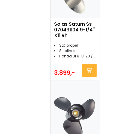
Solas Saturn Ss
070431104 9-1/4''
X11 Rh
Stålpropell
8 splines
Honda BF8-BF20 / Yamaha 8-20 hk
3.899,-