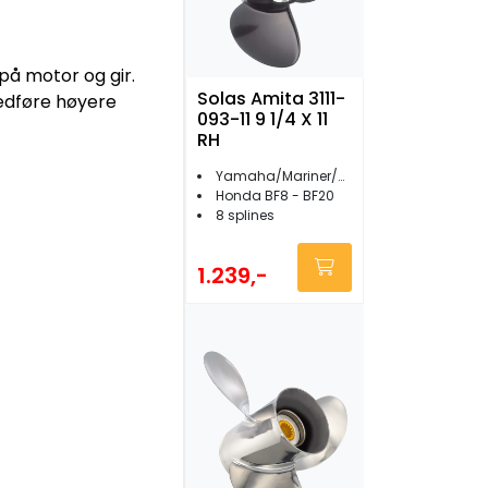
 på motor og gir.
Solas Amita 3111-
 medføre høyere
093-11 9 1/4 X 11
RH
Yamaha/Mariner/Mercury 8 - 20 hk
Honda BF8 - BF20
8 splines
1.239,-