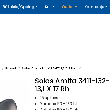
|
Båtpleie/Opplag
Seil
Outlet
Kampanje
øpshjelp
Nyhetsbrev
r
Propell
Solas Amita 3411-132-17 13,1 X 17 Rh
Solas Amita 3411-132-
13,1 X 17 Rh
15 splines
Yamaha 50 - 130 hk
Tohatsu 60 - 140 hk