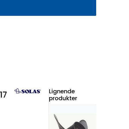
0
Infosenter
Favoritter
Logg inn
Lignende
17
produkter