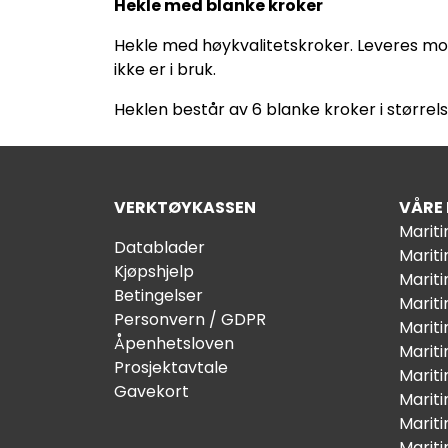
Hekle med blanke kroker
Hekle med høykvalitetskroker. Leveres mo
ikke er i bruk.
Heklen består av 6 blanke kroker i størrel
VERKTØYKASSEN
VÅRE
Marit
Datablader
Marit
Kjøpshjelp
Mariti
Betingelser
Marit
Personvern / GDPR
Mariti
Åpenhetsloven
Marit
Prosjektavtale
Marit
Gavekort
Marit
Marit
Marit