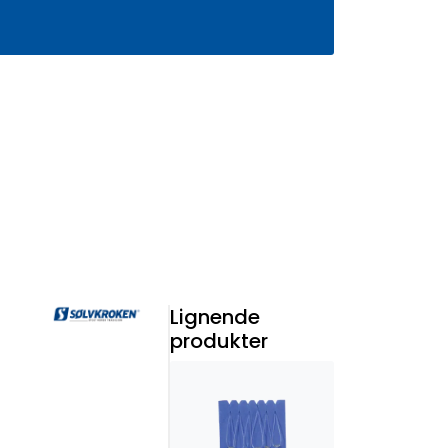
0
Infosenter
Favoritter
Logg inn
Lignende
produkter