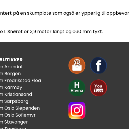
ntert på en skumplate som også er ypperlig til oppbevar
se 1. Snøret er 3,9 meter langt og 060 mm tykt.
 BUTIKKER
im Arendal
im Bergen
m Fredrikstad Floa
im Karmøy
m Kristiansand
im Sarpsborg
im Oslo Slependen
im Oslo Sofiemyr
im Stavanger
im Tønsberg