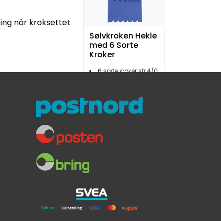
ing når kroksettet
Sølvkroken Hekle
med 6 Sorte
Kroker
6 sorte kroker str 4/0
3,9 meter / 0,60mm tykkelse
Ypperlig for makrellfiske
99,-