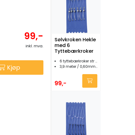
99,-
Sølvkroken Hekle
med 6
inkl. mva.
Tyttebærkroker
6 tyttebærkroker str 1/0
Kjøp
3,9 meter / 0,60mm tykkelse
99,-