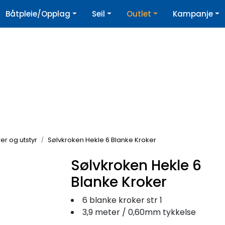
|
Båtpleie/Opplag
Seil
Outlet
Kampanje
øpshjelp
Nyhetsbrev
er og utstyr
Sølvkroken Hekle 6 Blanke Kroker
Sølvkroken Hekle 6
Blanke Kroker
6 blanke kroker str 1
3,9 meter / 0,60mm tykkelse