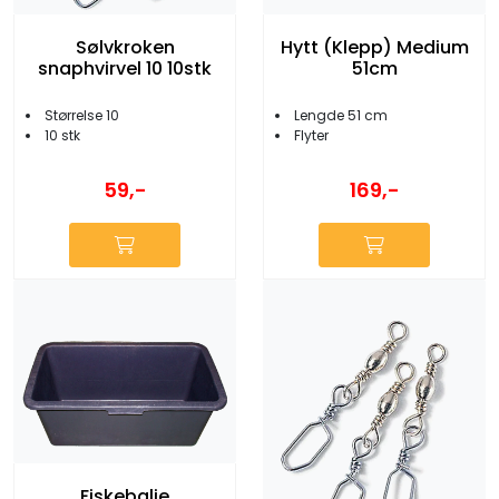
Sølvkroken
Hytt (Klepp) Medium
snaphvirvel 10 10stk
51cm
Størrelse 10
Lengde 51 cm
10 stk
Flyter
59,-
169,-
Fiskebalje