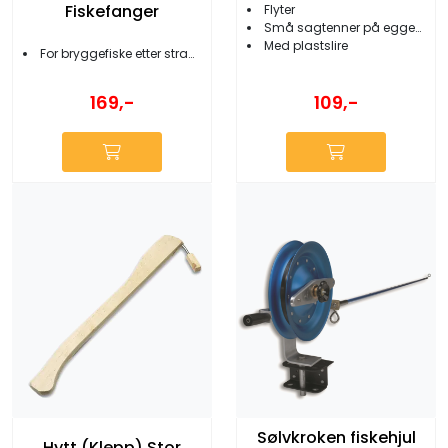
Fiskefanger
Flyter
Små sagtenner på eggens rygg
Med plastslire
For bryggefiske etter strandkrabber og fisk
109,-
169,-
Sølvkroken fiskehjul
Hytt (Klepp) Stor