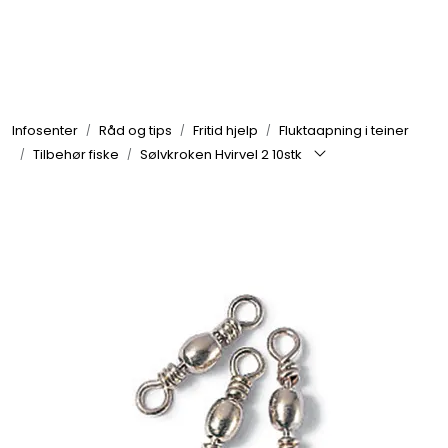
Skip to main content
Elektronikk
Infosenter
Råd og tips
Fritid hjelp
Fluktaapning i teiner
Elektrisk
Tilbehør fiske
Sølvkroken Hvirvel 2 10stk
Bygg/Innredning
Komfort
VVS
Motor/Styring