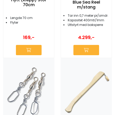
Blue Sea Reel
70cm
m/stang
Tar inn 0,7 meter pr/omdr.
Lengde 70 cm
Kapasitet 400mtr/1mm
Flyter
Uttstyrt med baksperre
169,-
4.299,-