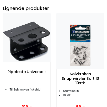
Lignende produkter
Ripefeste Universalt
Sølvkroken
Snaphvirvler Sort 10
10stk
Til Sølvkroken fiskehjul
Størrelse 10
10 stk
319,-
69,-