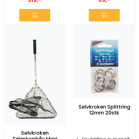
Sølvkroken Splittring
12mm 20stk
Sølvkroken
Teleskophåv Maxi
For utskifting av ringer på sluk/pilk