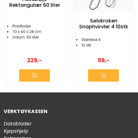
Rektangulær 60 liter
Sølvkroken
Snaphvirvler 4 10stk
Plastbalje
70 x 40 x 28 cm
Volum: 60 liter
Størrelse 4
10 stk
229,-
59,-
VERKTØYKASSEN
Datablader
Kjøpshjelp