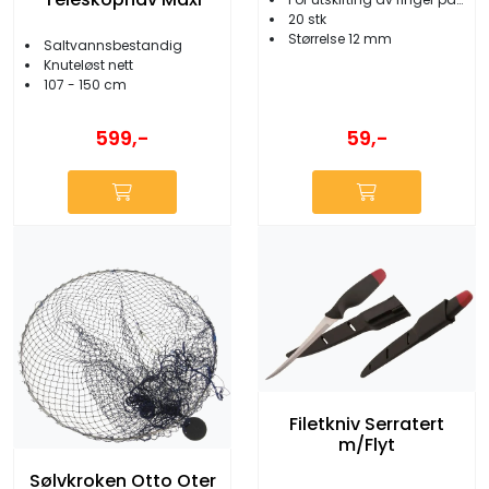
20 stk
Størrelse 12 mm
Saltvannsbestandig
Knuteløst nett
107 - 150 cm
59,-
599,-
Filetkniv Serratert
m/Flyt
Sølvkroken Otto Oter