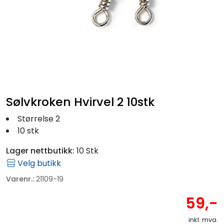
Fortøyning
Fritid/Sikkerhet
Båtpleie/Opplag
Seil
Sølvkroken Hvirvel 2 10stk
Størrelse 2
Outlet
10 stk
Lager nettbutikk:
10 Stk
Kampanje
Velg butikk
Varenr.:
21109-19
59,-
inkl. mva.