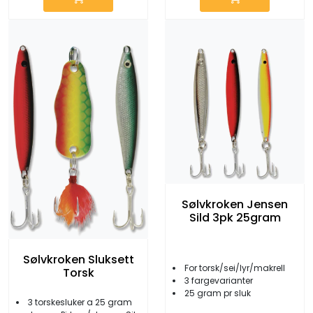
Sølvkroken Jensen
Sild 3pk 25gram
Sølvkroken Sluksett
For torsk/sei/lyr/makrell
Torsk
3 fargevarianter
25 gram pr sluk
3 torskesluker a 25 gram