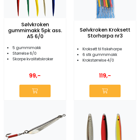
Sølvkroken
Sølvkroken Kroksett
gummimakk 5pk ass.
Storharpa nr3
A5 6/0
5 gummimakk
Kroksett til fiskeharpe
Størrelse 6/0
6 stk gummimakk
Skarpe kvalitetskroker
Krokstørrelse 4/0
99,-
119,-