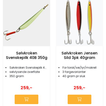
Sølvkroken
Sølvkroken Jensen
Svenskepilk 40B 350g
Sild 3pk 40gram
Sølvkroken Svenskepilk 40B
For torsk/sei/lyr/makrell
selvlysende overflate
3 fargevarianter
350 gram
40 gram pr sluk
259,-
259,-