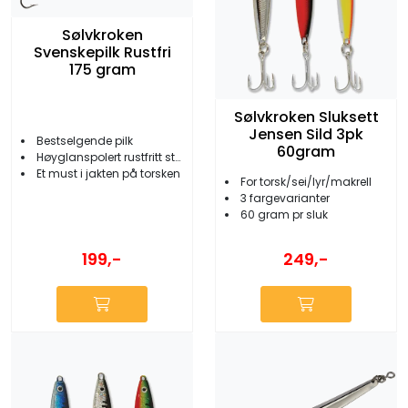
Sølvkroken
Svenskepilk Rustfri
175 gram
Sølvkroken Sluksett
Jensen Sild 3pk
Bestselgende pilk
60gram
Høyglanspolert rustfritt stål
Et must i jakten på torsken
For torsk/sei/lyr/makrell
3 fargevarianter
60 gram pr sluk
199,-
249,-