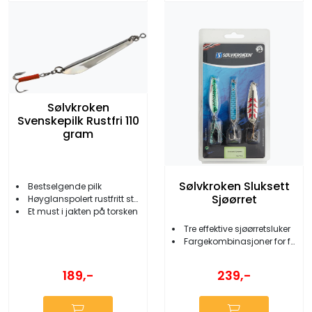
Sølvkroken
Svenskepilk Rustfri 110
gram
Sølvkroken Sluksett
Bestselgende pilk
Sjøørret
Høyglanspolert rustfritt stål
Et must i jakten på torsken
Tre effektive sjøørretsluker
Fargekombinasjoner for flere værforhold
189,-
239,-