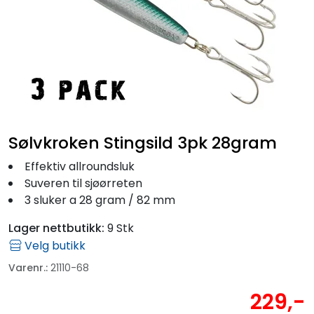
Fortøyning
Fritid/Sikkerhet
Båtpleie/Opplag
Seil
Sølvkroken Stingsild 3pk 28gram
Effektiv allroundsluk
Outlet
Suveren til sjøørreten
3 sluker a 28 gram / 82 mm
Kampanje
Lager nettbutikk:
9 Stk
Velg butikk
Varenr.:
21110-68
229,-