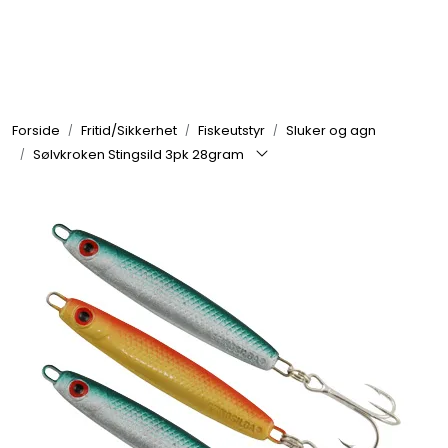
Skip to main content
Elektronikk
Forside
Fritid/Sikkerhet
Fiskeutstyr
Sluker og agn
Elektrisk
Sølvkroken Stingsild 3pk 28gram
Bygg/Innredning
Komfort
VVS
Motor/Styring