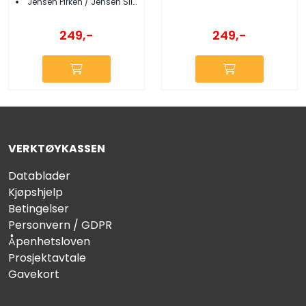
Jensen Pirken / Jensen Sild / Slukhals
249,-
249,-
VERKTØYKASSEN
Datablader
Kjøpshjelp
Betingelser
Personvern / GDPR
Åpenhetsloven
Prosjektavtale
Gavekort