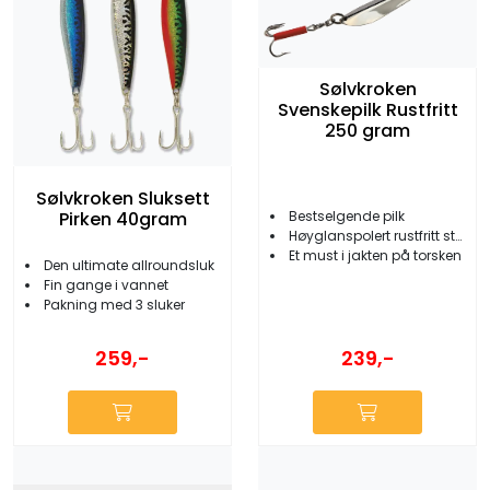
Sølvkroken
Svenskepilk Rustfritt
250 gram
Sølvkroken Sluksett
Pirken 40gram
Bestselgende pilk
Høyglanspolert rustfritt stål
Et must i jakten på torsken
Den ultimate allroundsluk
Fin gange i vannet
Pakning med 3 sluker
259,-
239,-