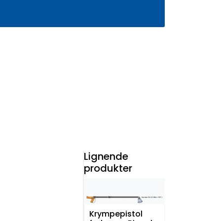
0
Infosenter
Favoritter
Logg inn
Lignende
produkter
Krympepistol