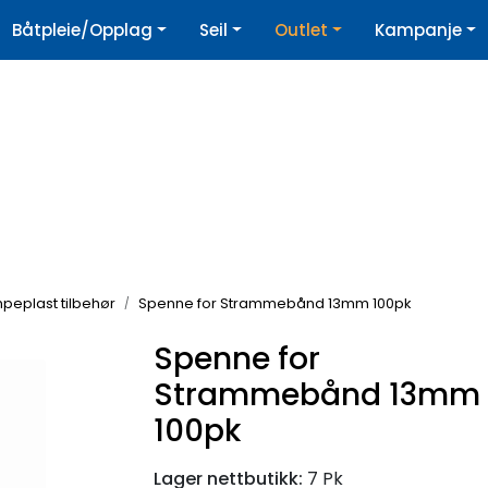
|
Båtpleie/Opplag
Seil
Outlet
Kampanje
øpshjelp
Nyhetsbrev
peplast tilbehør
Spenne for Strammebånd 13mm 100pk
Spenne for
Strammebånd 13mm
100pk
Lager nettbutikk:
7 Pk