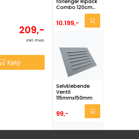
forlenger Ripack
Combo 120cm
vinklet
10.199,-
209,-
inkl. mva.
Kjøp
Selvklebende
Ventil
115mmx150mm
99,-