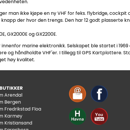
hovedenheten.
 man ikke kjøpe en ny VHF for feks. flybridge, cockpit osv.
 knapp der hvor den trengs. Den har 12 godt plasserte kn
0E, GX2000E og GX2200E.
innenfor marine elektronikk. Selskapet ble startet i 1969
re og håndholdte VHF'er. I tillegg til GPS Kartplottere. S
et høy kvalitet.
 BUTIKKER
im Arendal
im Bergen
m Fredrikstad Floa
im Karmøy
m Kristiansand
im Sarpsborg