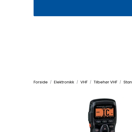
Skip to main content
|
|
Våre butikker
Kontakt oss
Kj
Forside
Elektronikk
VHF
Tilbehør VHF
Stan