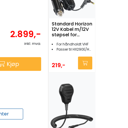
Standard Horizon
12V Kabel m/12V
2.899,-
støpsel for
Håndholdt
inkl. mva.
For håndholdt VHF
Passer til HX290E/HX280/HX390/HX851
Kjøp
219,-
nter