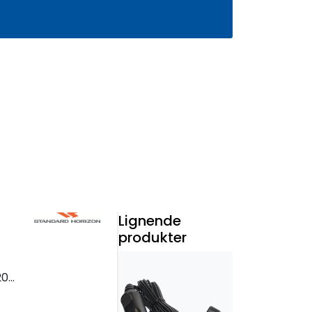
0
Infosenter
Favoritter
Logg inn
Lignende
produkter
0E