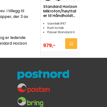
Standard Horizon
 I tillegg til
Mikrofon/høyttal
er til Håndholdt
apper, der 3 av
VHF
Vanntett IPX7
Push to talk
Passer Standard Horizon HX210E/HX40E/HX890E
 og er ledende
tandard Horizon
979,-