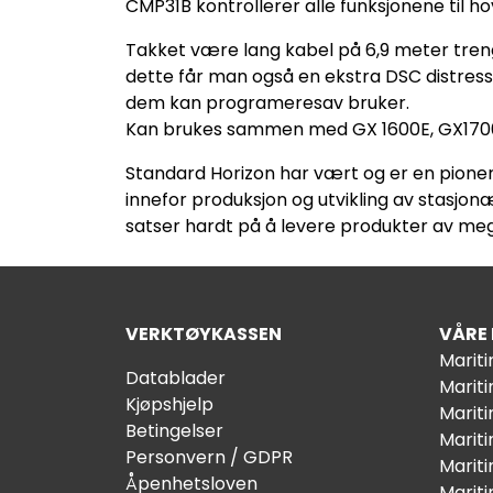
CMP31B kontrollerer alle funksjonene til 
Takket være lang kabel på 6,9 meter trenger
dette får man også en ekstra DSC distress
dem kan programeresav bruker.
Kan brukes sammen med GX 1600E, GX170
Standard Horizon har vært og er en pioner 
innefor produksjon og utvikling av stasjonæ
satser hardt på å levere produkter av meg
VERKTØYKASSEN
VÅRE
Marit
Datablader
Marit
Kjøpshjelp
Mariti
Betingelser
Marit
Personvern / GDPR
Mariti
Åpenhetsloven
Marit