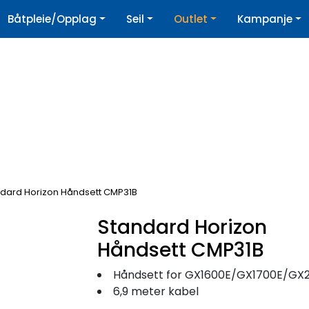
|
Båtpleie/Opplag
Seil
Outlet
Kampanje
øpshjelp
Nyhetsbrev
dard Horizon Håndsett CMP31B
Standard Horizon
Håndsett CMP31B
Håndsett for GX1600E/GX1700E/GX2000E/GX220
6,9 meter kabel