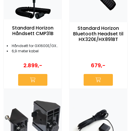
Standard Horizon
Standard Horizon
Håndsett CMP31B
Bluetooth Headset til
HX320E/HX891BT
Håndsett for GX1600E/GX1700E/GX2000E/GX2200E
6,9 meter kabel
2.899,-
679,-