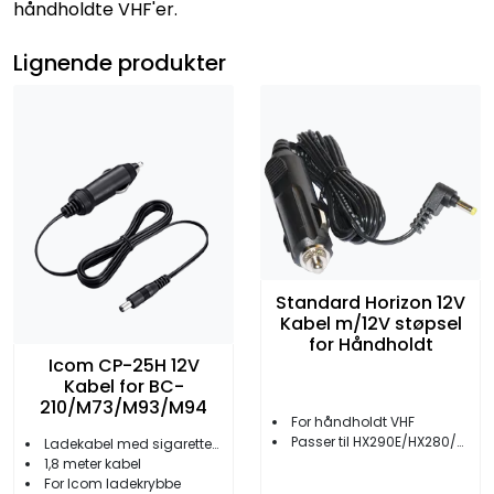
håndholdte VHF'er.
Lignende produkter
Standard Horizon 12V
Kabel m/12V støpsel
for Håndholdt
Icom CP-25H 12V
Kabel for BC-
210/M73/M93/M94
For håndholdt VHF
Passer til HX290E/HX280/HX390/HX851
Ladekabel med sigarettennerplugg
1,8 meter kabel
For Icom ladekrybbe