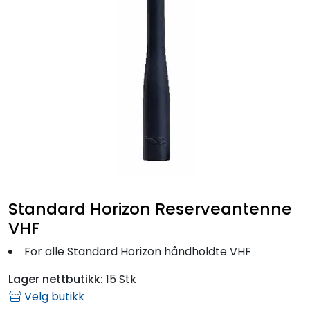
Fortøyning
Fritid/Sikkerhet
Båtpleie/Opplag
Seil
Outlet
Standard Horizon Reserveantenne
Kampanje
VHF
For alle Standard Horizon håndholdte VHF
Lager nettbutikk:
15 Stk
Velg butikk