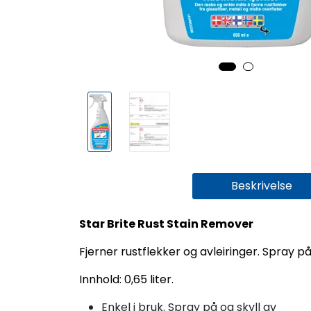
Beskrivelse
Star Brite Rust Stain Remover
Fjerner rustflekker og avleiringer. Spray p
Innhold: 0,65 liter.
Enkel i bruk. Spray på og skyll av