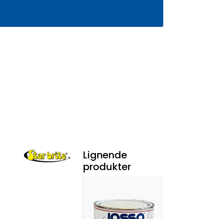
0
Infosenter
Favoritter
Logg inn
Lignende
produkter