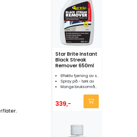
Star Brite Instant
Black Streak
Remover 650ml
Effektiv fjerning av sorte striper
Spray på - tørk av
Mange bruksområder
339,-
rflater.