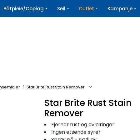
|
Båtpleie/Opplag
Seil
Outlet
Kampanje
øpshjelp
Nyhetsbrev
nsemidler
Star Brite Rust Stain Remover
Star Brite Rust Stain
Remover
Fjerner rust og avleiringer
Ingen etsende syrer
Spray på - skyll av