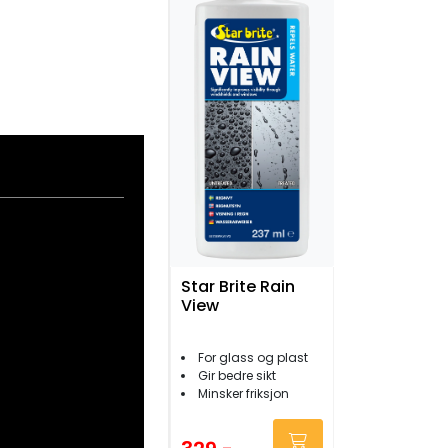
Star Brite Rain
View
For glass og plast
Gir bedre sikt
Minsker friksjon