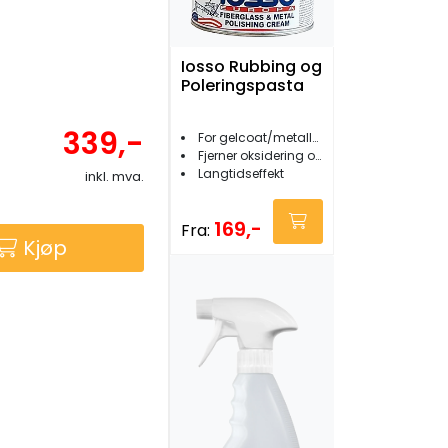
Iosso Rubbing og
Poleringspasta
339,-
For gelcoat/metaller / pleksiglass
Fjerner oksidering og gjenoppretter glans
Langtidseffekt
inkl. mva.
169,-
Fra:
Kjøp