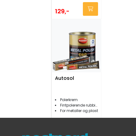
129,-
Autosol
Polerkrem
Fintpolerende rubbing
For metaller og plast
89,-
Fra: