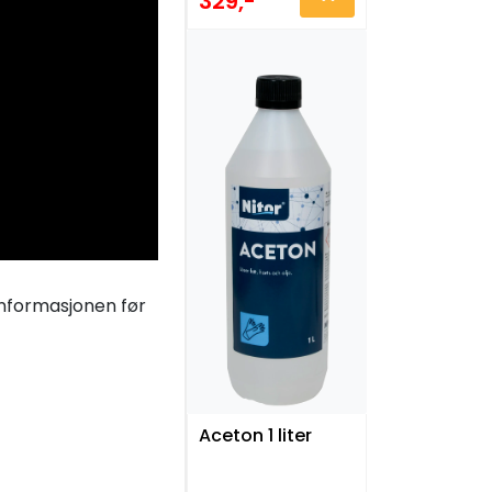
329,-
tinformasjonen før
Aceton 1 liter