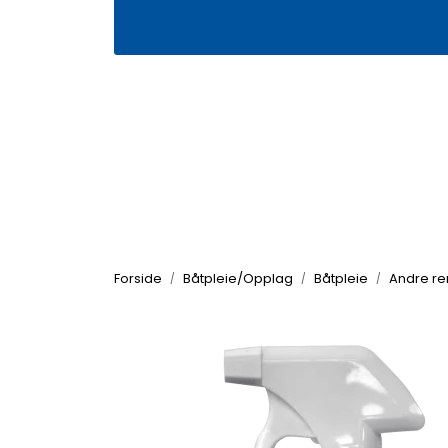
Skip to main content
|
|
Våre butikker
Kontakt oss
Kj
Forside
Båtpleie/Opplag
Båtpleie
Andre re