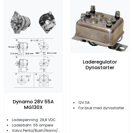
Laderegulator
Dynastarter
Dynamo 28V 55A
12V:11A
MG130X
For bruk med dynastarter
Ladespenning: 28,8 VDC
Ladestrøm: 55 ampere
Volvo Penta/Bukh/Nanni/Sabb m.fl.