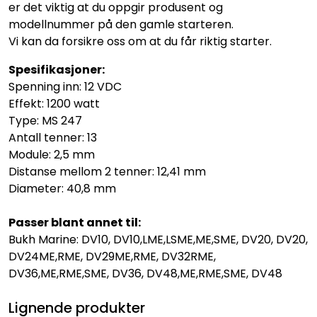
er det viktig at du oppgir produsent og
modellnummer på den gamle starteren.
Vi kan da forsikre oss om at du får riktig starter.
Spesifikasjoner:
Spenning inn: 12 VDC
Effekt: 1200 watt
Type: MS 247
Antall tenner: 13
Module: 2,5 mm
Distanse mellom 2 tenner: 12,41 mm
Diameter: 40,8 mm
Passer blant annet til:
Bukh Marine: DV10, DV10,LME,LSME,ME,SME, DV20, DV20,
DV24ME,RME, DV29ME,RME, DV32RME,
DV36,ME,RME,SME, DV36, DV48,ME,RME,SME, DV48
Lignende produkter