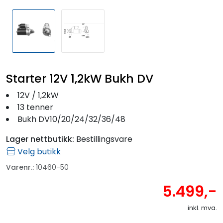
Fortøyning
Fritid/Sikkerhet
Båtpleie/Opplag
Starter 12V 1,2kW Bukh DV
Seil
12V / 1,2kW
13 tenner
Bukh DV10/20/24/32/36/48
Outlet
Lager nettbutikk:
Bestillingsvare
Velg butikk
Kampanje
Varenr.:
10460-50
5.499,-
inkl. mva.