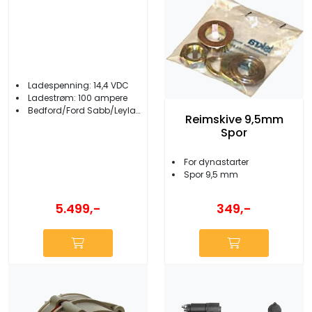
Ladespenning: 14,4 VDC
Ladestrøm: 100 ampere
Bedford/Ford Sabb/Leyland/Perkins
Reimskive 9,5mm
Spor
For dynastarter
Spor 9,5 mm
5.499,-
349,-