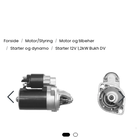
Skip to main content
Elektronikk
Forside
Motor/Styring
Motor og tilbehør
Elektrisk
Starter og dynamo
Starter 12V 1,2kW Bukh DV
Bygg/Innredning
Komfort
VVS
Motor/Styring