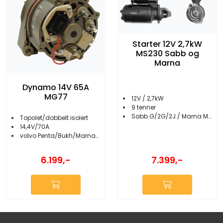
Starter 12V 2,7kW
MS230 Sabb og
Marna
Dynamo 14V 65A
MG77
12V / 2,7kW
9 tenner
Sabb G/2G/2J / Marna M1/M2/M3
Topolet/dobbelt isolert
14,4V/70A
volvo Penta/Bukh/Marna/Sabb/Nanni m.fl.
7.399,-
6.199,-