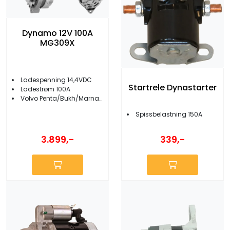
Dynamo 12V 100A
MG309X
Ladespenning 14,4VDC
Startrele Dynastarter
Ladestrøm 100A
Volvo Penta/Bukh/Marna/Sabb/Nanni
Spissbelastning 150A
3.899,-
339,-