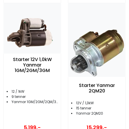
Starter 12V 1,0kW
Yanmar
1GM/2GM/3GM
Starter Yanmar
2QM20
12 / 1kW
9 tenner
Yanmar 1GM/2GM/2QM/3GM
12V / 1,3kW
15 tenner
Yanmar 2QM20
5.199,-
15.299,-