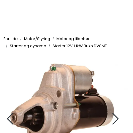
Skip to main content
Elektronikk
Forside
Motor/Styring
Motor og tilbehør
Elektrisk
Starter og dynamo
Starter 12V 1,1kW Bukh DV8MF
Bygg/Innredning
Komfort
VVS
Motor/Styring