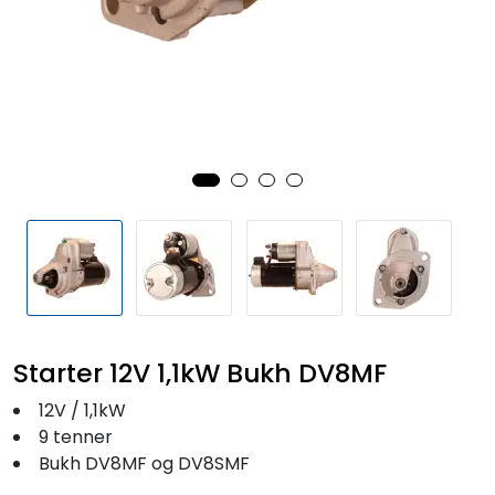
Fortøyning
Fritid/Sikkerhet
Båtpleie/Opplag
Seil
Outlet
Kampanje
Starter 12V 1,1kW Bukh DV8MF
12V / 1,1kW
9 tenner
Bukh DV8MF og DV8SMF