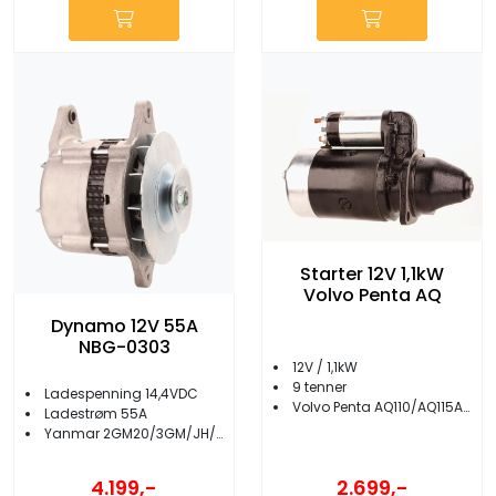
Starter 12V 1,1kW
Volvo Penta AQ
Dynamo 12V 55A
NBG-0303
12V / 1,1kW
9 tenner
Ladespenning 14,4VDC
Volvo Penta AQ110/AQ115A/AQ120/AQ130A,B,C/AQ165A/AQ170A/B
Ladestrøm 55A
Yanmar 2GM20/3GM/JH/4JH/JM/LH
2.699,-
4.199,-