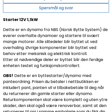
Spørsmål og svar
Starter 12V 1,1kW
Dette er en dynamo fra NBS (Norsk Bytte System) de
everer overhalte dynamoer og startere til svært
mange motorer. Alle slitedeler blir byttet ut ved
overhaling. Øvrige komponenter blir byttet ved
behov etter mekanisk og elektrisk kontroll.
Etter at nødvendige deler er byttet blir den ferdige
enheten testet og funksjonskontrollert.
OBS!
Dette er en byttestarter/dynamo med
panteordning. Prisen du betaler i nettbutikken er
inkludert pant, panten vil vi tilbakebetale til deg når
du returnerer din gamle starter eller dynamo.
Returkomponenten skal være komplett og uten ytre
skader, den skal også være renoverbar, samt at den
returneres til oss i samme embalasje som du fikk din