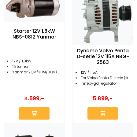
Starter 12V 1,8kW
NBS-0812 Yanmar
Dynamo Volvo Penta
D-serie 12V 115A NBG-
12V / 1,8kW
2563
15 tenner
Yanmar 2QM/3HM/3QM/4JH
12V / 115A
For Volvo Penta D-serie (ikke D3-130/160/190/SX/200/220)
Innebygd regulator
4.599,-
5.899,-