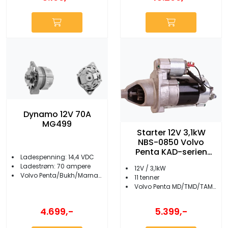
Dynamo 12V 70A
MG499
Starter 12V 3,1kW
NBS-0850 Volvo
Penta KAD-serien
Ladespenning: 14,4 VDC
m.fl.
Ladestrøm: 70 ampere
12V / 3,1kW
Volvo Penta/Bukh/Marna/Sabb/Nanni m.fl.
11 tenner
Volvo Penta MD/TMD/TAMD/KAD-serien/AQAD m.fl.
4.699,-
5.399,-