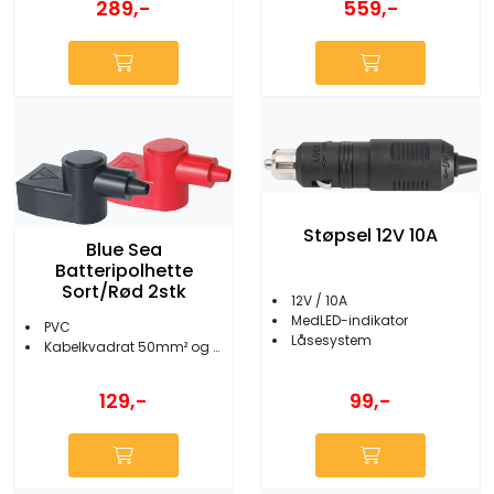
289,-
559,-
Støpsel 12V 10A
Blue Sea
Batteripolhette
Sort/Rød 2stk
12V / 10A
MedLED-indikator
PVC
Låsesystem
Kabelkvadrat 50mm² og 70mm²
129,-
99,-