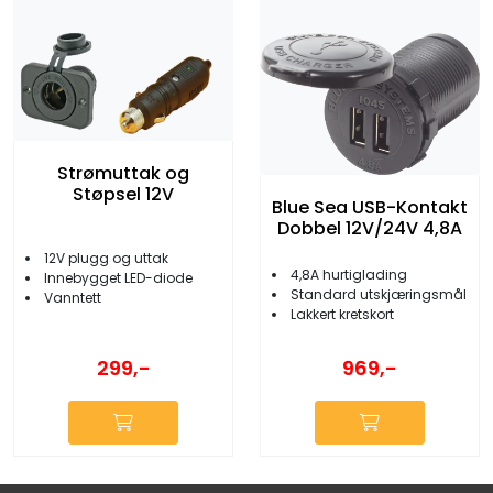
Strømuttak og
Støpsel 12V
Blue Sea USB-Kontakt
Dobbel 12V/24V 4,8A
12V plugg og uttak
4,8A hurtiglading
Innebygget LED-diode
Standard utskjæringsmål
Vanntett
Lakkert kretskort
299,-
969,-