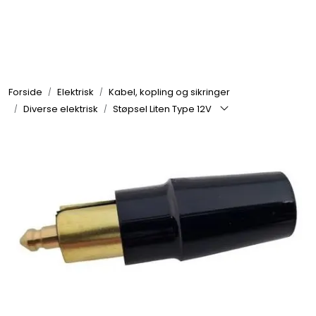
Skip to main content
Elektronikk
Forside
Elektrisk
Kabel, kopling og sikringer
Elektrisk
Diverse elektrisk
Støpsel Liten Type 12V
Bygg/Innredning
Komfort
VVS
Motor/Styring