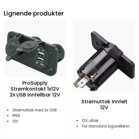
Lignende produkter
ProSupply
Strømkontakt 1x12V
2x USB Innfellbar 12V
Strømuttak Innfelt
12V
Strømuttak med 2x USB
IP65
12V uttak
12V
For standard sigarettennerplugg