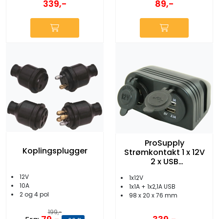
339,-
89,-
ProSupply
Koplingsplugger
Strømkontakt 1 x 12V
2 x USB
Utenpåliggende
12V
1x12V
10A
1x1A + 1x2,1A USB
2 og 4 pol
98 x 20 x 76 mm
199,-