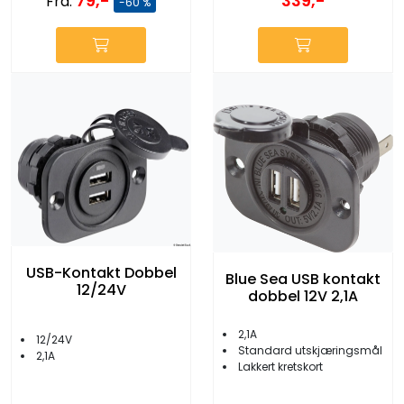
79,-
339,-
Fra:
-60 %
USB-Kontakt Dobbel
Blue Sea USB kontakt
12/24V
dobbel 12V 2,1A
2,1A
12/24V
Standard utskjæringsmål
2,1A
Lakkert kretskort