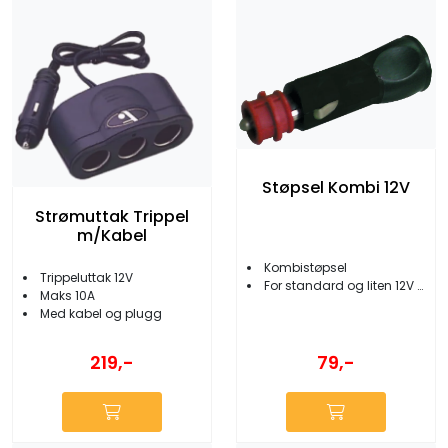
Støpsel Kombi 12V
Strømuttak Trippel
m/Kabel
Kombistøpsel
Trippeluttak 12V
For standard og liten 12V uttak
Maks 10A
Med kabel og plugg
219,-
79,-