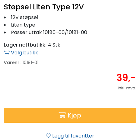
Fortøyning
Støpsel Liten Type 12V
12V støpsel
Fritid/Sikkerhet
Liten type
Passer uttak 10180-00/10181-00
Båtpleie/Opplag
Lager nettbutikk:
4 Stk
Velg butikk
Seil
Varenr.:
10181-01
39,-
Outlet
inkl. mva.
Kampanje
Kjøp
Legg til favoritter