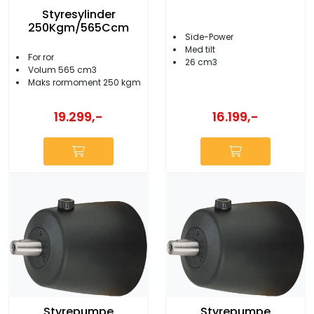
Styresylinder
250Kgm/565Ccm
Side-Power
Med tilt
For ror
26 cm3
Volum 565 cm3
Maks rormoment 250 kgm
19.299,-
16.199,-
Styrepumpe
Styrepumpe