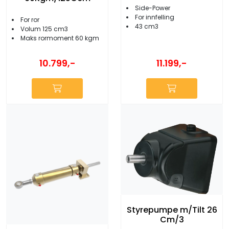
Side-Power
For innfelling
For ror
43 cm3
Volum 125 cm3
Maks rormoment 60 kgm
11.199,-
10.799,-
Styrepumpe m/Tilt 26
Cm/3