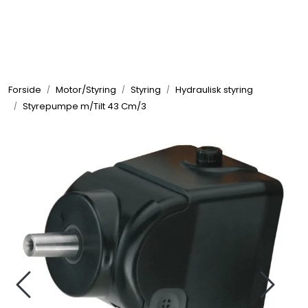
Skip to main content
Elektronikk
Forside
Motor/Styring
Styring
Hydraulisk styring
Elektrisk
Styrepumpe m/Tilt 43 Cm/3
Bygg/Innredning
Komfort
VVS
Motor/Styring