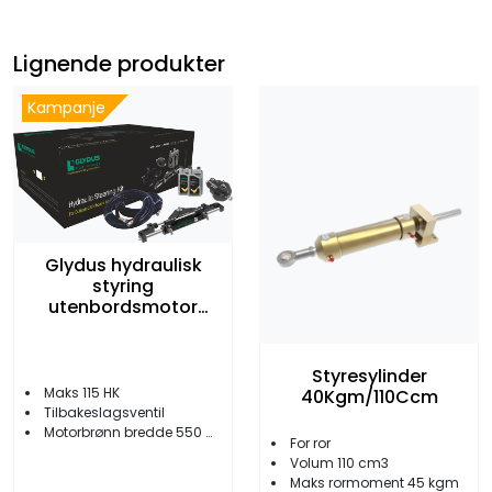
Lignende produkter
Kampanje
Glydus hydraulisk
styring
utenbordsmotor
inntil 115 HK
Styresylinder
Maks 115 HK
40Kgm/110Ccm
Tilbakeslagsventil
Motorbrønn bredde 550 mm
For ror
Volum 110 cm3
Maks rormoment 45 kgm