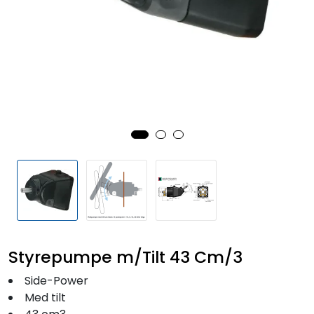
Fortøyning
Fritid/Sikkerhet
Båtpleie/Opplag
Seil
Outlet
Kampanje
Styrepumpe m/Tilt 43 Cm/3
Side-Power
Med tilt