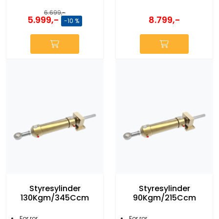
6.699,-
5.999,-
8.799,-
-10 %
Styresylinder
Styresylinder
130Kgm/345Ccm
90Kgm/215Ccm
For ror
For ror