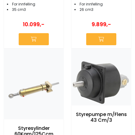
For innfelling
For innfelling
35 cm3
26 cm3
10.099,-
9.899,-
Styrepumpe m/Flens
43 Cm/3
Styresylinder
60Kgm/125Ccm