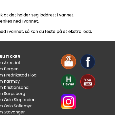
k at det holder seg loddrett i vannet.
senkes ned i vannet.
 i vannet, så kan du feste på et ekstra lodd.
 BUTIKKER
im Arendal
im Bergen
m Fredrikstad Floa
im Karmøy
m Kristiansand
im Sarpsborg
im Oslo Slependen
im Oslo Sofiemyr
im Stavanger