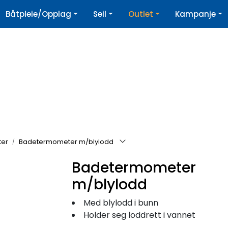
|
Båtpleie/Opplag
Seil
Outlet
Kampanje
øpshjelp
Nyhetsbrev
er
Badetermometer m/blylodd
Badetermometer
m/blylodd
Med blylodd i bunn
Holder seg loddrett i vannet