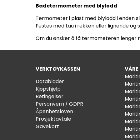
Badetermometer med blylodd
Termometer i plast med blylodd i enden sli
Festes med tau i rekken eller lignende og 
Om du ønsker å få termometeren lenger ned
VERKTØYKASSEN
VÅRE
Marit
Datablader
Marit
Kjøpshjelp
Mariti
Betingelser
Marit
Personvern / GDPR
Mariti
Åpenhetsloven
Marit
Prosjektavtale
Marit
Gavekort
Marit
Marit