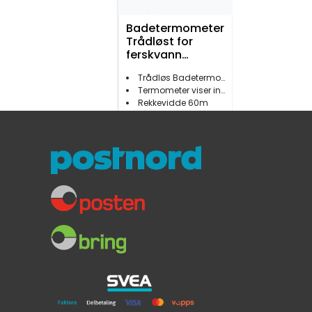
Badetermometer
Trådløst for
ferskvann
rekkevidde 60m
Trådløs Badetermometer
Termometer viser inne/ute temperatur og klokkeslett
Rekkevidde 60m
499,-
Badetermometer