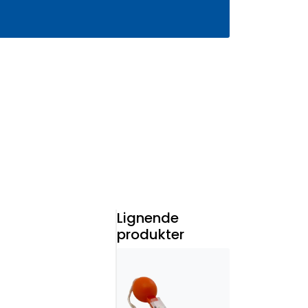
0
Infosenter
Favoritter
Logg inn
Lignende
produkter