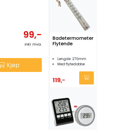
99,-
Badetermometer
Flytende
inkl. mva.
Lengde: 270mm
Kjøp
Med flytedobbe
119,-