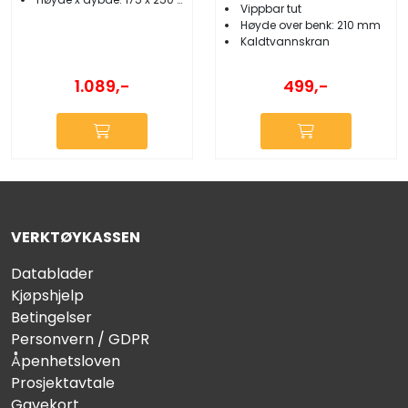
Vippbar tut
Høyde over benk: 210 mm
Kaldtvannskran
1.089,-
499,-
VERKTØYKASSEN
Datablader
Kjøpshjelp
Betingelser
Personvern / GDPR
Åpenhetsloven
Prosjektavtale
Gavekort