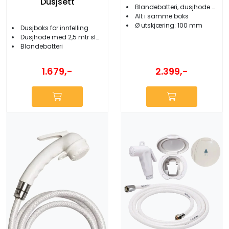
Dusjsett
Blandebatteri, dusjhode m/slange
Alt i samme boks
Ø utskjæring: 100 mm
Dusjboks for innfelling
Dusjhode med 2,5 mtr slange
Blandebatteri
1.679,-
2.399,-