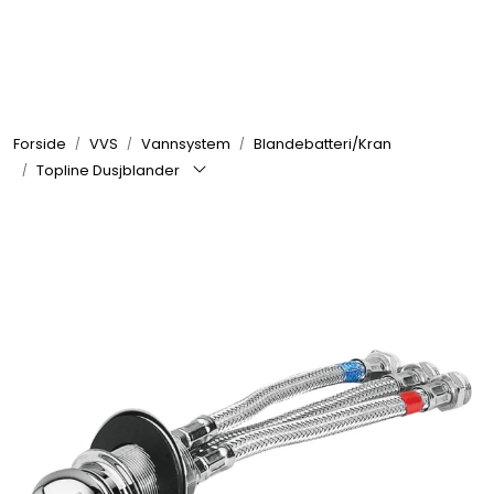
Skip to main content
Elektronikk
Forside
VVS
Vannsystem
Blandebatteri/Kran
Elektrisk
Topline Dusjblander
Bygg/Innredning
Komfort
VVS
Motor/Styring