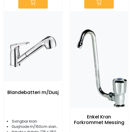
Blandebatteri m/Dusj
Enkel Kran
Svingbar kran
Forkrommet Messing
Dusjhode m/150cm slange
Høyde x dybde: 175 x 250 mm