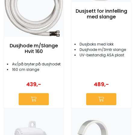
Dusjsett for innfelling
med slange
Dusjboks med lokk
Dusjhode m/Slange
Dusjhode m/3mtr slange
Hvit 160
UV-bestandig ASA plast
Av/på bryter på dusjhodet
160 cm slange
489,-
439,-