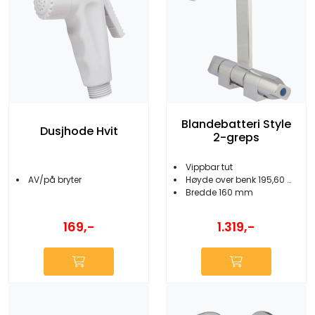
Blandebatteri Style
Dusjhode Hvit
2-greps
Vippbar tut
AV/på bryter
Høyde over benk 195,60 mm
Bredde 160 mm
169,-
1.319,-