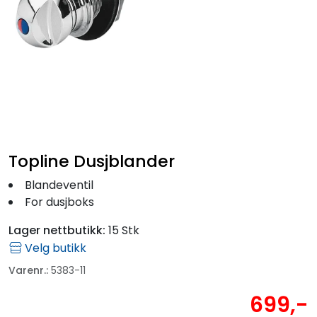
Fortøyning
Fritid/Sikkerhet
Båtpleie/Opplag
Seil
Topline Dusjblander
Outlet
Blandeventil
For dusjboks
Kampanje
Lager nettbutikk:
15 Stk
Velg butikk
Varenr.:
5383-11
699,-