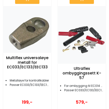
Multiflex universaløye
metall for
EC033/EC133/EEC133
Ultraflex
ombyggingssett K-
57
Metalløye for kontrollkabler
Passer EC033/EC133/EEC133
For ombygging til EC014 kabel
Passer EC033/EC133/EEC133/EC005
199,-
579,-