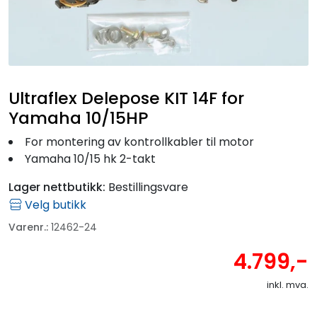
Fortøyning
Fritid/Sikkerhet
Båtpleie/Opplag
Ultraflex Delepose KIT 14F for
Yamaha 10/15HP
Seil
For montering av kontrollkabler til motor
Yamaha 10/15 hk 2-takt
Outlet
Lager nettbutikk:
Bestillingsvare
Velg butikk
Kampanje
Varenr.:
12462-24
4.799,-
inkl. mva.