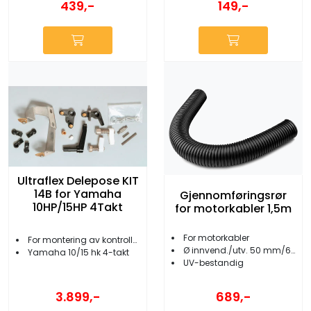
439,-
149,-
Ultraflex Delepose KIT
14B for Yamaha
Gjennomføringsrør
10HP/15HP 4Takt
for motorkabler 1,5m
For motorkabler
For montering av kontrollkabler til motor
Ø innvend./utv. 50 mm/61 mm
Yamaha 10/15 hk 4-takt
UV-bestandig
3.899,-
689,-