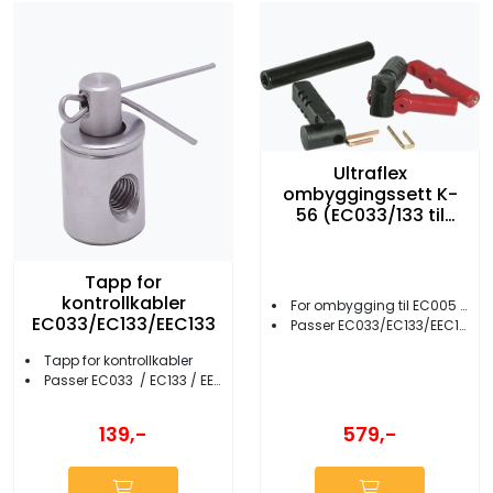
Ultraflex
ombyggingssett K-
56 (EC033/133 til
EC005)
Tapp for
kontrollkabler
For ombygging til EC005 kabel
EC033/EC133/EEC133
Passer EC033/EC133/EEC133
Tapp for kontrollkabler
Passer EC033 / EC133 / EEC133
139,-
579,-