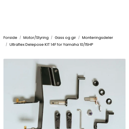
Skip to main content
Elektronikk
Forside
Motor/Styring
Gass og gir
Monteringsdeler
Elektrisk
Ultraflex Delepose KIT 14F for Yamaha 10/15HP
Bygg/Innredning
Komfort
VVS
Motor/Styring