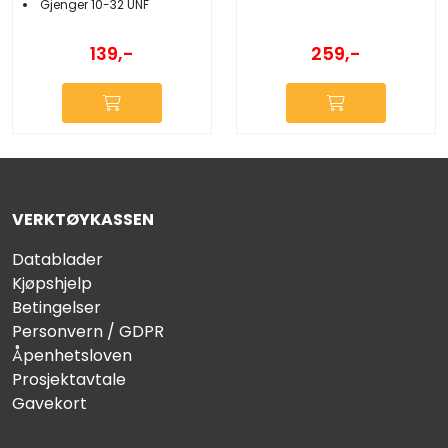
Gjenger 10-32 UNF
139,-
259,-
VERKTØYKASSEN
Datablader
Kjøpshjelp
Betingelser
Personvern / GDPR
Åpenhetsloven
Prosjektavtale
Gavekort