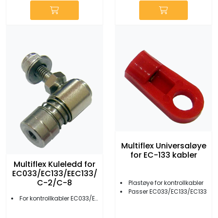
Multiflex Universaløye
for EC-133 kabler
Multiflex Kuleledd for
EC033/EC133/EEC133/
C-2/C-8
Plastøye for kontrollkabler
Passer EC033/EC133/EC133
For kontrollkabler EC033/EC133/EEC133