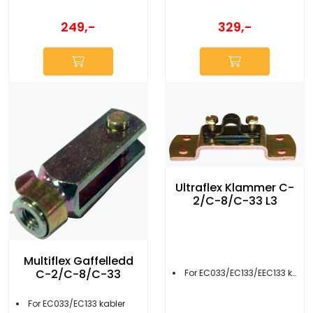
249,-
329,-
Ultraflex Klammer C-
2/C-8/C-33 L3
Multiflex Gaffelledd
C-2/C-8/C-33
For EC033/EC133/EEC133 kontrollkabler
For EC033/EC133 kabler