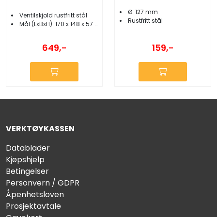
Ø: 127 mm
Ventilskjold rustfritt stål
Rustfritt stål
Mål (LxBxH): 170 x 148 x 57 mm
649,-
159,-
VERKTØYKASSEN
Datablader
Kjøpshjelp
Betingelser
Personvern / GDPR
Åpenhetsloven
Prosjektavtale