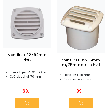
Ventilrist 92X92mm
Hvit
Ventilrist 85x85mm
m/75mm stuss Hvit
Utvendige mål 92 x 92 mm
Flens: 85 x 85 mm
C/C skruehull 70 mm
Slangestuss 75 mm
69,-
99,-