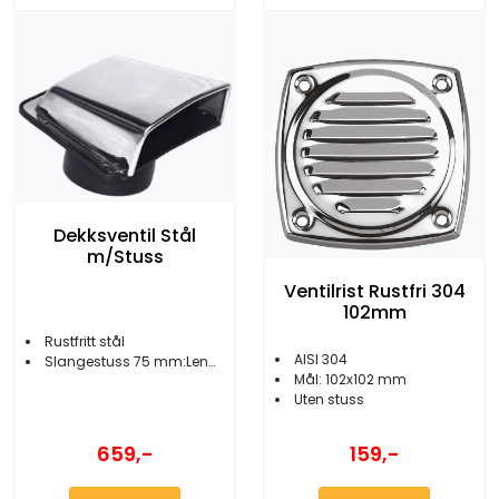
Dekksventil Stål
m/Stuss
Ventilrist Rustfri 304
102mm
Rustfritt stål
AISI 304
Slangestuss 75 mm:Lengde 140 mm
Mål: 102x102 mm
Uten stuss
659,-
159,-