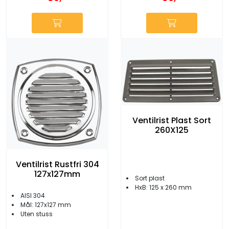
Ventilrist Plast Sort
260X125
Ventilrist Rustfri 304
127x127mm
Sort plast
HxB: 125 x 260 mm
AISI 304
Mål: 127x127 mm
Uten stuss