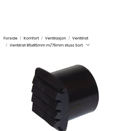
Skip to main content
Elektronikk
Forside
Komfort
Ventilasjon
Ventilrist
Elektrisk
Ventilrist 85x85mm m/75mm stuss Sort
Bygg/Innredning
Komfort
VVS
Motor/Styring