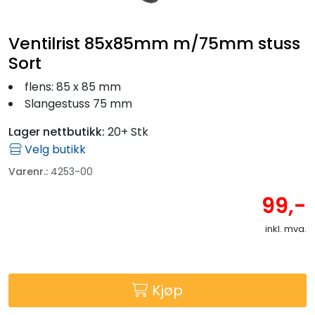
Fortøyning
Ventilrist 85x85mm m/75mm stuss
Fritid/Sikkerhet
Sort
flens: 85 x 85 mm
Båtpleie/Opplag
Slangestuss 75 mm
Seil
Lager nettbutikk:
20+ Stk
Velg butikk
Varenr.:
4253-00
Outlet
99,-
Kampanje
inkl. mva.
Kjøp