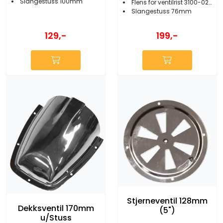
Slangestuss 100mm
Flens for ventilrist 3100-02/-03/-04
Slangestuss 76mm
129,-
199,-
Stjerneventil 128mm
Dekksventil 170mm
(5")
u/Stuss