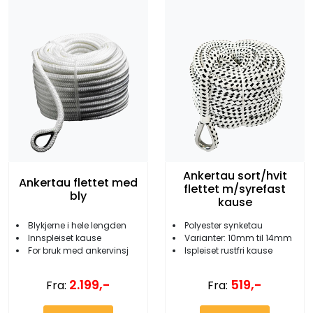
Ankertau sort/hvit
Ankertau flettet med
flettet m/syrefast
bly
kause
Blykjerne i hele lengden
Polyester synketau
Innspleiset kause
Varianter: 10mm til 14mm
For bruk med ankervinsj
Ispleiset rustfri kause
2.199,-
519,-
Fra:
Fra: