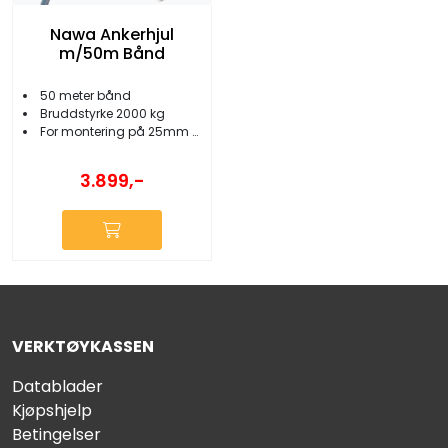
Nawa Ankerhjul
m/50m Bånd
50 meter bånd
Bruddstyrke 2000 kg
For montering på 25mm rekke
3.899,-
VERKTØYKASSEN
Datablader
Kjøpshjelp
Betingelser