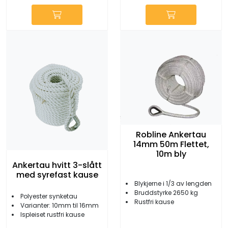
Robline Ankertau
14mm 50m Flettet,
10m bly
Ankertau hvitt 3-slått
med syrefast kause
Blykjerne i 1/3 av lengden
Bruddstyrke 2650 kg
Polyester synketau
Rustfri kause
Varianter: 10mm til 16mm
Ispleiset rustfri kause