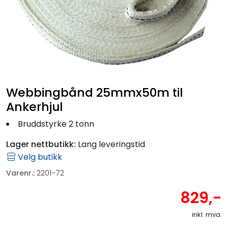
Fortøyning
Fritid/Sikkerhet
Båtpleie/Opplag
Webbingbånd 25mmx50m til
Seil
Ankerhjul
Bruddstyrke 2 tonn
Outlet
Lager nettbutikk:
Lang leveringstid
Kampanje
Velg butikk
Varenr.:
2201-72
829,-
inkl. mva.