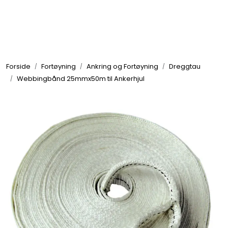
Skip to main content
Elektronikk
Forside
Fortøyning
Ankring og Fortøyning
Dreggtau
Elektrisk
Webbingbånd 25mmx50m til Ankerhjul
Bygg/Innredning
Komfort
VVS
Motor/Styring