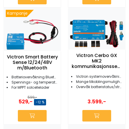
Kampanje
Victron Cerbo GX
Victron Smart Battery
MK2
Sense 12/24/48V
kommunikasjonssent
m/Bluetooth
er
Victron systemovervåkning
Batteriovervåkning Bluetooth
Mange tilkoblingsmuligheter
Spennings- og temperatursensor
Overvåk batteristatus/strømforbruk/ladetilstand/tankmålere m.m.
For MPPT solcellelader
599,-
529,-
3.599,-
-12 %