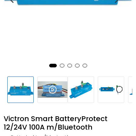
Fortøyning
Fritid/Sikkerhet
Båtpleie/Opplag
Seil
Outlet
Kampanje
Victron Smart BatteryProtect
12/24V 100A m/Bluetooth