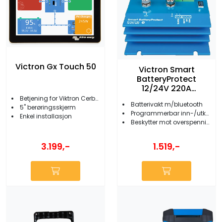
Victron Gx Touch 50
Victron Smart
BatteryProtect
12/24V 220A
m/Bluetooth
Betjening for Viktron Cerbo GX
Batterivakt m/bluetooth
5'' berøringsskjerm
Programmerbar inn-/utkobling
Enkel installasjon
Beskytter mot overspenning
3.199,-
1.519,-