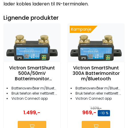
lader kobles laderen til IN-terminalen.
Lignende produkter
Kampanje
Victron SmartShunt
Victron SmartShunt
500A/50mV
300A Batterimonitor
Batterimonitor
m/Bluetooth
m/Bluetooth
Batteriovervåker m/Bluetooth
Batteriovervåker m/Bluetooth
Bruk telefon eller nettbrett som skjerm
Bruk telefon eller nettbrett som skjerm
Victron Connect app
Victron Connect app
1.079,-
1.499,-
969,-
-10 %