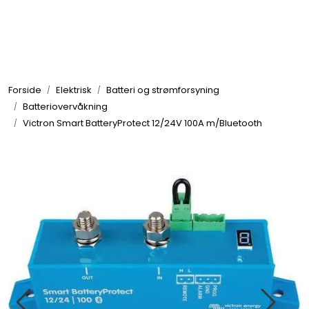
Skip to main content
Elektronikk
Forside
Elektrisk
Batteri og strømforsyning
Elektrisk
Batteriovervåkning
Victron Smart BatteryProtect 12/24V 100A m/Bluetooth
Bygg/Innredning
Komfort
VVS
Motor/Styring