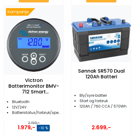
Kampanje
Sønnak SR570 Dual
120Ah Batteri
Victron
Batterimonitor BMV-
712 Smart
Bly/syre batteri
m/Bluetooth
Start og forbruk
Bluetooth
120Ah / 760 CCA / 570Wh
12V/24V
Batteristatus/forbruk/spenning etc.
2.199,-
1.979,-
2.699,-
-10 %