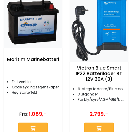
Maritim Marinebatteri
Victron Blue Smart
IP22 Batterilader BT
12V 30A (3)
Fritt ventilert
Gode syklingsegenskaper
6-stegs lader m/Bluetooth
Høy starteffekt
3 utganger
For bly/syre/AGM/GEL/Lithium batterier
1.089,-
2.799,-
Fra: