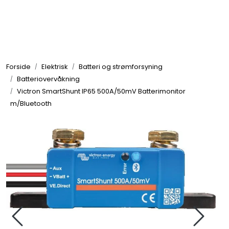
Skip to main content
Elektronikk
Forside
Elektrisk
Batteri og strømforsyning
Elektrisk
Batteriovervåkning
Victron SmartShunt IP65 500A/50mV Batterimonitor
m/Bluetooth
Bygg/Innredning
Komfort
VVS
Motor/Styring