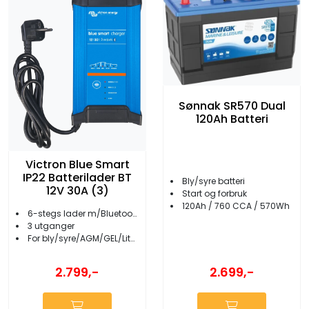
Sønnak SR570 Dual
120Ah Batteri
Victron Blue Smart
IP22 Batterilader BT
Bly/syre batteri
12V 30A (3)
Start og forbruk
120Ah / 760 CCA / 570Wh
6-stegs lader m/Bluetooth
3 utganger
For bly/syre/AGM/GEL/Lithium batterier
2.699,-
2.799,-