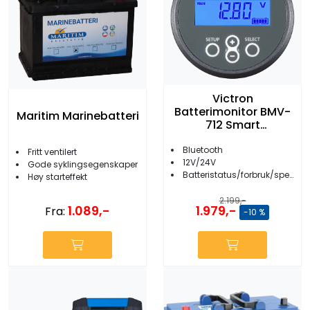
Victron
Batterimonitor BMV-
Maritim Marinebatteri
712 Smart
m/Bluetooth
Bluetooth
Fritt ventilert
12V/24V
Gode syklingsegenskaper
Batteristatus/forbruk/spenning etc.
Høy starteffekt
2.199,-
1.089,-
1.979,-
Fra:
-10 %