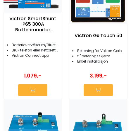
Victron SmartShunt
IP65 300A
Batterimonitor
m/Bluetooth
Victron Gx Touch 50
Batteriovervåker m/Bluetooth IP65
Bruk telefon eller nettbrett som skjerm
Betjening for Viktron Cerbo GX
Victron Connect app
5'' berøringsskjerm
Enkel installasjon
1.079,-
3.199,-