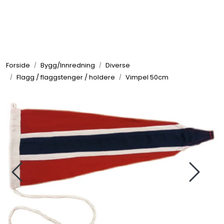
Skip to main content
Elektronikk
Forside
Bygg/Innredning
Diverse
Elektrisk
Flagg / flaggstenger / holdere
Vimpel 50cm
Bygg/Innredning
Komfort
VVS
Motor/Styring