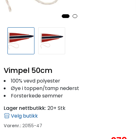
Fortøyning
Fritid/Sikkerhet
Båtpleie/Opplag
Seil
Vimpel 50cm
Outlet
100% vevd polyester
Øye i toppen/tamp nederst
Kampanje
Forsterkede sømmer
Lager nettbutikk:
20+ Stk
Velg butikk
Varenr.:
20155-47