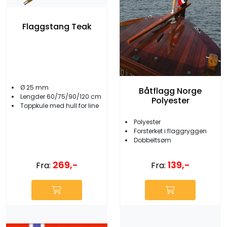
Flaggstang Teak
Ø 25 mm
Båtflagg Norge
Lengder 60/75/90/120 cm
Polyester
Toppkule med hull for line
Polyester
Forsterket i flaggryggen
Dobbeltsøm
269,-
139,-
Fra:
Fra: