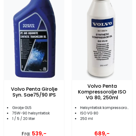
Volvo Penta
Volvo Penta Girolje
Kompressorolje ISO
Syn. Sae75/90 IPS
VG 80, 250ml
Girolje GL5
Helsyntetisk kompressorolje
75W-90 helsyntetisk
ISO VG 80
1 / 5 / 20 liter
250 ml
539,-
689,-
Fra: