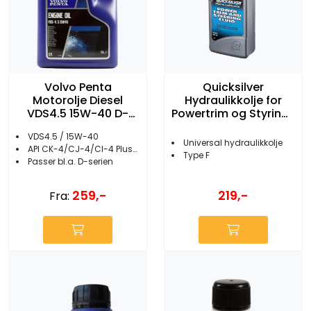
Volvo Penta
Quicksilver
Motorolje Diesel
Hydraulikkolje for
VDS4.5 15W-40 D-
Powertrim og Styring 1
Serien
liter
VDS4.5 / 15W-40
Universal hydraulikkolje
API CK-4/CJ-4/CI-4 Plus/CI-4/ECF-3/ACEA E9/E7
Type F
Passer bl.a. D-serien
259,-
219,-
Fra: