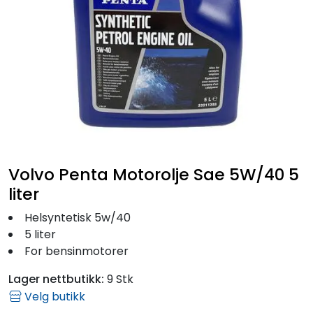
Fortøyning
Fritid/Sikkerhet
Båtpleie/Opplag
Seil
Volvo Penta Motorolje Sae 5W/40 5
Outlet
liter
Kampanje
Helsyntetisk 5w/40
5 liter
For bensinmotorer
Lager nettbutikk:
9 Stk
Velg butikk