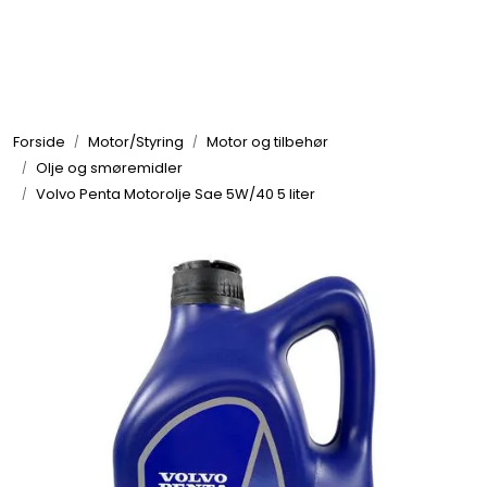
Skip to main content
Elektronikk
Forside
Motor/Styring
Motor og tilbehør
Elektrisk
Olje og smøremidler
Volvo Penta Motorolje Sae 5W/40 5 liter
Bygg/Innredning
Komfort
VVS
Motor/Styring