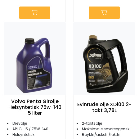
Volvo Penta Girolje
Evinrude olje XD100 2-
Helsyntetisk 75w-140
takt 3,78L
5 liter
Drevolje
2-taktsolje
API GL-5 / 75W-140
Maksimale smøreegenskaper
Helsyntetisk
Røykfri/askefri/luktfri