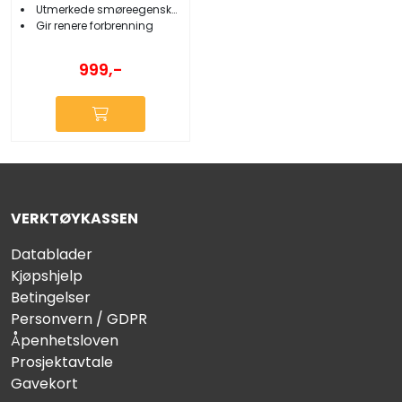
Utmerkede smøreegenskaper
Gir renere forbrenning
999,-
VERKTØYKASSEN
Datablader
Kjøpshjelp
Betingelser
Personvern / GDPR
Åpenhetsloven
Prosjektavtale
Gavekort