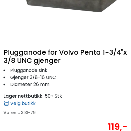
Fortøyning
Fritid/Sikkerhet
Båtpleie/Opplag
Plugganode for Volvo Penta 1-3/4"x
Seil
3/8 UNC gjenger
Plugganode sink
Outlet
Gjenger 3/8-16 UNC
Diameter 26 mm
Kampanje
Lager nettbutikk:
50+ Stk
Velg butikk
Varenr.:
3131-79
119,-