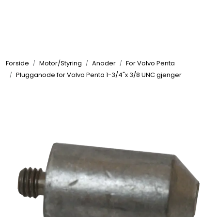
Skip to main content
Elektronikk
Forside
Motor/Styring
Anoder
For Volvo Penta
Elektrisk
Plugganode for Volvo Penta 1-3/4"x 3/8 UNC gjenger
Bygg/Innredning
Komfort
VVS
Motor/Styring