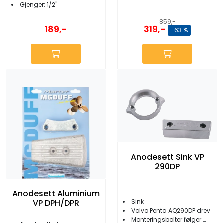
Gjenger: 1/2"
859,-
319,-
189,-
-63 %
Anodesett Sink VP
290DP
Anodesett Aluminium
Sink
VP DPH/DPR
Volvo Penta AQ290DP drev
Monteringsbolter følger med