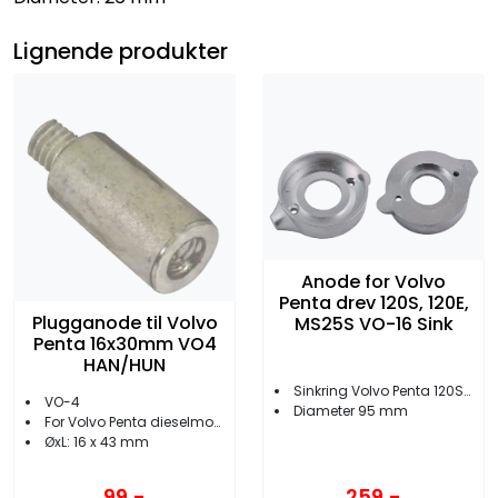
Lignende produkter
Anode for Volvo
Penta drev 120S, 120E,
Plugganode til Volvo
MS25S VO-16 Sink
Penta 16x30mm VO4
HAN/HUN
Sinkring Volvo Penta 120S/SE / MS25S drev
VO-4
Diameter 95 mm
For Volvo Penta dieselmotorer
ØxL: 16 x 43 mm
259,-
99,-