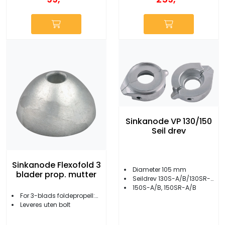
Sinkanode VP 130/150
Seil drev
Sinkanode Flexofold 3
Diameter 105 mm
blader prop. mutter
Seildrev 130S-A/B/130SR-A/B
150S-A/B, 150SR-A/B
For 3-blads foldepropell:Ø utvendig: 67 mm
Leveres uten bolt