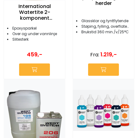
herder
International
Watertite 2-
komponent
Glassklar og tyntflytende
Epoxysparkel 250 g
Støping, fylling, overflatebehandling
Epoxysparkel
Brukstid 360 min./v/25°C
Over og under vannlinje
Slitesterk
459,-
1.219,-
Fra: