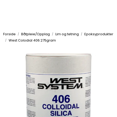
Skip to main content
Elektronikk
Forside
Båtpleie/Opplag
Lim og tetning
Epoksyprodukter
Elektrisk
West Colodial 406 275gram
Bygg/Innredning
Komfort
VVS
Motor/Styring