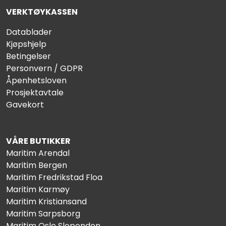
VERKTØYKASSEN
Datablader
Kjøpshjelp
Betingelser
Personvern / GDPR
Åpenhetsloven
Prosjektavtale
Gavekort
VÅRE BUTIKKER
Maritim Arendal
Maritim Bergen
Maritim Fredrikstad Floa
Maritim Karmøy
Maritim Kristiansand
Maritim Sarpsborg
Maritim Oslo Slependen