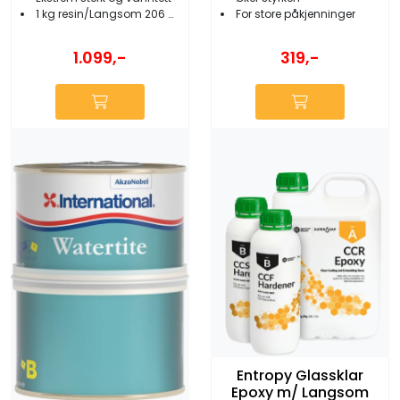
1 kg resin/Langsom 206 herder
For store påkjenninger
1.099,-
319,-
Entropy Glassklar
Epoxy m/ Langsom