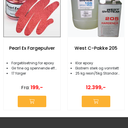
Pearl Ex Fargepulver
West C-Pakke 205
Fargetilsetning for epoxy
Klar epoxy
Gir fine og spennende effekter
Ekstrem sterk og vanntett
17 farger
25 kg resin/5kg Standard 205 herder
199,-
12.399,-
Fra: