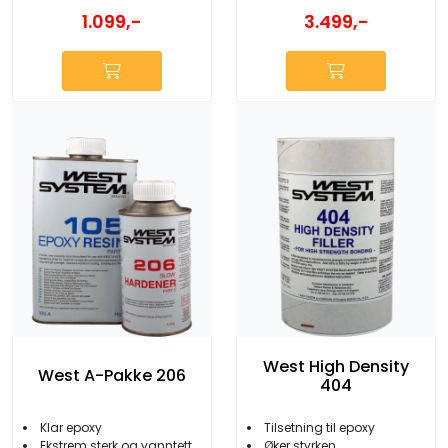
1.099,-
3.499,-
West High Density
West A-Pakke 206
404
Klar epoxy
Tilsetning til epoxy
Ekstrem sterk og vanntett
Øker styrken