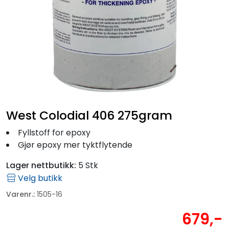
Fortøyning
Fritid/Sikkerhet
Båtpleie/Opplag
Seil
West Colodial 406 275gram
Outlet
Fyllstoff for epoxy
Gjør epoxy mer tyktflytende
Kampanje
Lager nettbutikk:
5 Stk
Velg butikk
Varenr.:
1505-16
679,-