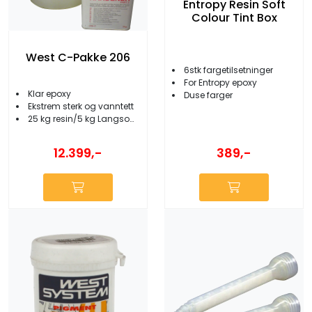
Entropy Resin Soft
Colour Tint Box
West C-Pakke 206
6stk fargetilsetninger
For Entropy epoxy
Klar epoxy
Duse farger
Ekstrem sterk og vanntett
25 kg resin/5 kg Langsom 206 herder
389,-
12.399,-