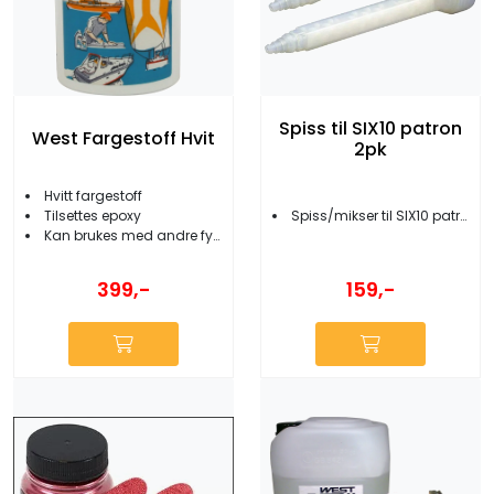
Spiss til SIX10 patron
West Fargestoff Hvit
2pk
Hvitt fargestoff
Tilsettes epoxy
Spiss/mikser til SIX10 patron (2pk)
Kan brukes med andre fyllstoffer
399,-
159,-