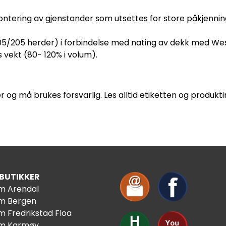
ontering av gjenstander som utsettes for store påkjenning
105/205 herder) i forbindelse med nating av dekk med We
 vekt (80- 120% i volum).
r og må brukes forsvarlig. Les alltid etiketten og produk
 BUTIKKER
im Arendal
im Bergen
m Fredrikstad Floa
im Karmøy