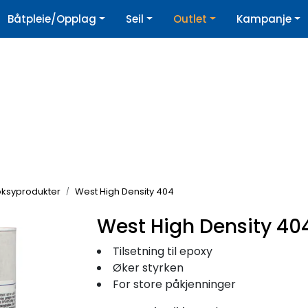
|
Båtpleie/Opplag
Seil
Outlet
Kampanje
øpshjelp
Nyhetsbrev
ksyprodukter
West High Density 404
West High Density 40
Tilsetning til epoxy
Øker styrken
For store påkjenninger