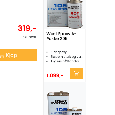
319,-
West Epoxy A-
inkl. mva.
Pakke 205
Klar epoxy
Kjøp
Ekstrem sterk og vanntett
1 kg resin/Standard 205 herder
1.099,-