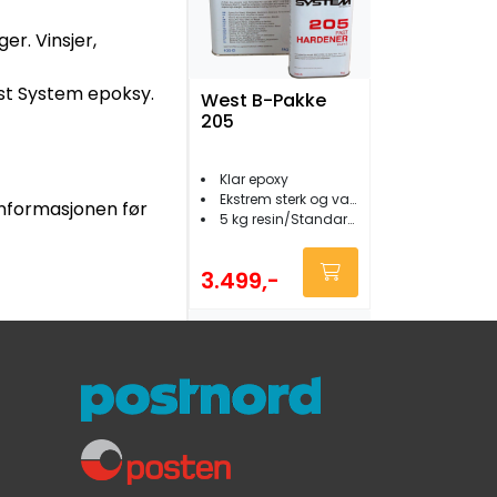
er. Vinsjer,
st System epoksy.
West B-Pakke
205
Klar epoxy
Ekstrem sterk og vanntett
tinformasjonen før
5 kg resin/Standard 205 herder
3.499,-