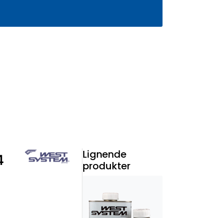
0
Infosenter
Favoritter
Logg inn
Lignende
4
produkter