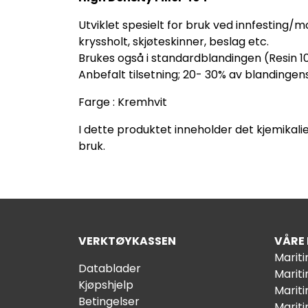
Utviklet spesielt for bruk ved innfesting/m
kryssholt, skjøteskinner, beslag etc.
Brukes også i standardblandingen (Resin 
Anbefalt tilsetning; 20- 30% av blandingens
Farge : Kremhvit
I dette produktet inneholder det kjemikalie
bruk.
VERKTØYKASSEN
VÅRE
Marit
Datablader
Marit
Kjøpshjelp
Mariti
Betingelser
Marit