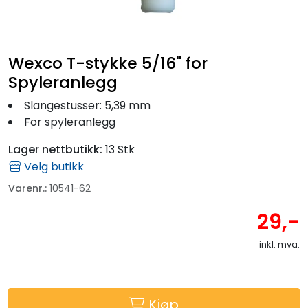
Fortøyning
Fritid/Sikkerhet
Wexco T-stykke 5/16" for
Spyleranlegg
Båtpleie/Opplag
Slangestusser: 5,39 mm
For spyleranlegg
Seil
Lager nettbutikk:
13 Stk
Velg butikk
Outlet
Varenr.:
10541-62
Kampanje
29,-
inkl. mva.
Kjøp