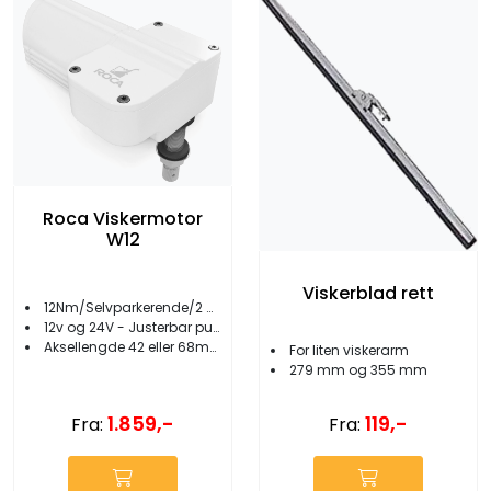
Roca Viskermotor
W12
Viskerblad rett
12Nm/Selvparkerende/2 hastigheter
12v og 24V - Justerbar pusservinkel
Aksellengde 42 eller 68mm
For liten viskerarm
279 mm og 355 mm
1.859,-
119,-
Fra:
Fra: