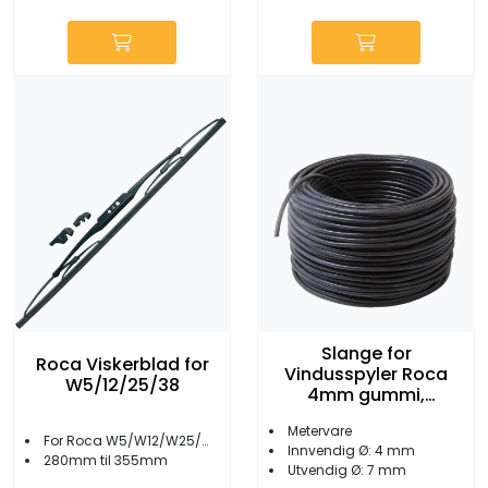
Slange for
Roca Viskerblad for
Vindusspyler Roca
W5/12/25/38
4mm gummi,
metervare
Metervare
For Roca W5/W12/W25/W38
Innvendig Ø: 4 mm
280mm til 355mm
Utvendig Ø: 7 mm