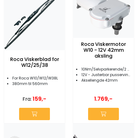
Roca Viskermotor
W10 - 12V 42mm
aksling
Roca Viskerblad for
W12/25/38
10Nm/Selvparkerende/2 hastigheter
12V - Justerbar pusservinkel
For Roca W10/W12/W38L
Aksellengde 42mm
380mm til 560mm
159,-
1.769,-
Fra: