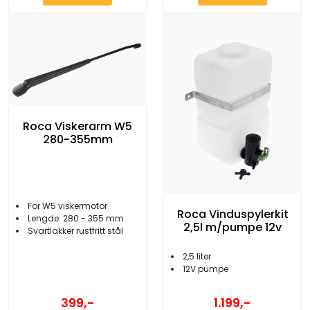
Roca Viskerarm W5
280-355mm
For W5 viskermotor
Roca Vinduspylerkit
Lengde: 280 - 355 mm
2,5l m/pumpe 12v
Svartlakker rustfritt stål
2,5 liter
12V pumpe
399,-
1.199,-