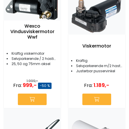
Wexco
Vindusviskermotor
Wwf
Viskermotor
Kraftig viskermotor
Selvparkerende / 2 hastigheter
Kraftig
25, 50 og 75mm aksel
Selvparkerende m/2 hastigheter
Justerbar pusservinkel
1.999,-
999,-
1.189,-
Fra:
Fra:
-50 %