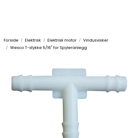
Skip to main content
Elektronikk
Forside
Elektrisk
Elektrisk motor
Vindusvisker
Elektrisk
Wexco T-stykke 5/16" for Spyleranlegg
Bygg/Innredning
Komfort
VVS
Motor/Styring