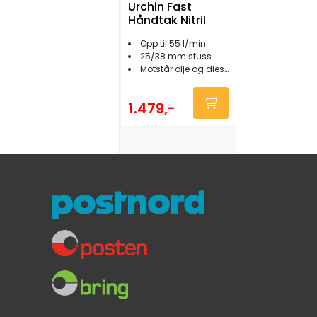
Urchin Fast
Håndtak Nitril
Opp til 55 l/min.
25/38 mm stuss
Motstår olje og diesel
1.479,-
Whale Rep.sett
AK9011 Gusher
Urchin