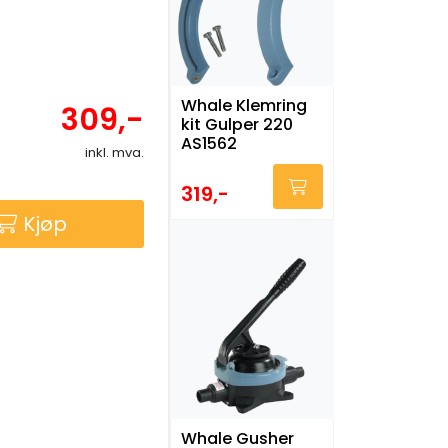
Whale Klemring
309,-
kit Gulper 220
AS1562
inkl. mva.
319,-
Kjøp
Whale Gusher