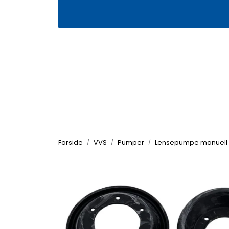
Skip to main content
|
|
Våre butikker
Kontakt oss
Kj
Forside
VVS
Pumper
Lensepumpe manuell