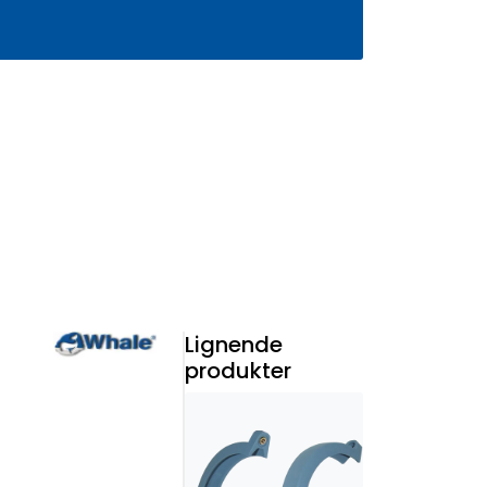
0
Infosenter
Favoritter
Logg inn
Lignende
produkter