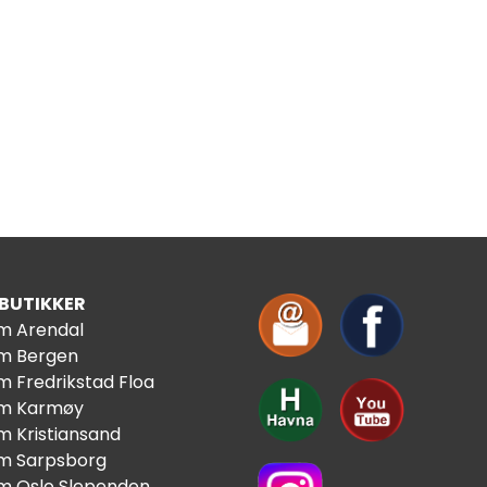
 BUTIKKER
im Arendal
im Bergen
m Fredrikstad Floa
im Karmøy
m Kristiansand
im Sarpsborg
im Oslo Slependen