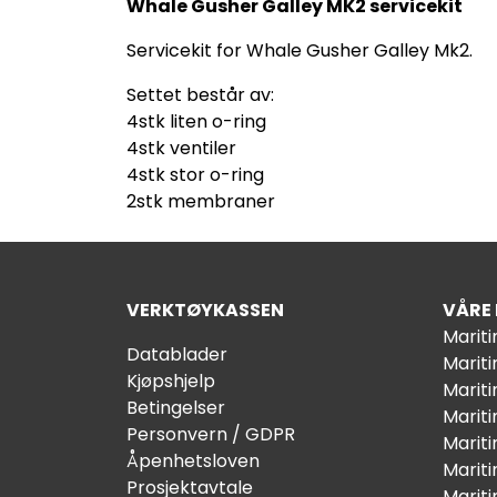
Whale Gusher Galley MK2 servicekit
Servicekit for Whale Gusher Galley Mk2.
Settet består av:
4stk liten o-ring
4stk ventiler
4stk stor o-ring
2stk membraner
VERKTØYKASSEN
VÅRE
Marit
Datablader
Marit
Kjøpshjelp
Mariti
Betingelser
Marit
Personvern / GDPR
Mariti
Åpenhetsloven
Marit
Prosjektavtale
Marit