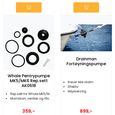
Drainman
Fortøyningspumpe
Whale Pentrypumpe
MK5/MK6 Rep.sett
Krever ikke strøm
AK0618
Effektiv
Miljøvennlig
Rep.sett for Whale MK5/MK6
Mambran, ventiler og låseklips
359,-
899,-