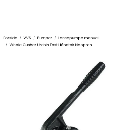
Skip to main content
Elektronikk
Forside
VVS
Pumper
Lensepumpe manuell
Elektrisk
Whale Gusher Urchin Fast Håndtak Neopren
Bygg/Innredning
Komfort
VVS
Motor/Styring