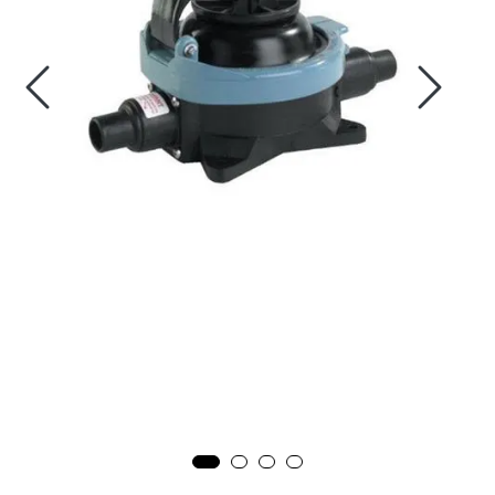
Fortøyning
Fritid/Sikkerhet
Båtpleie/Opplag
Seil
Outlet
Kampanje