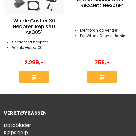
Rep.Sett Neopren
Whale Gusher 30
Neopren Rep.sett
Membran og ventiler
AK3051
For Whale Gusher Urchin
Servicesett neopren
Whale Gulper 30
2.299,-
759,-
VERKTØYKASSEN
Datablader
Kjøpshjelp