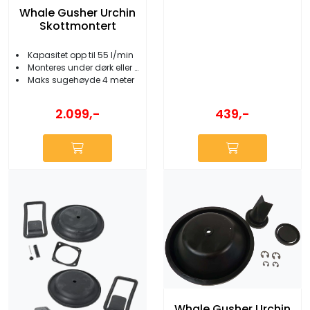
Whale Gusher Urchin
Skottmontert
Kapasitet opp til 55 l/min
Monteres under dørk eller bak skott
Maks sugehøyde 4 meter
439,-
2.099,-
Whale Gusher Urchin