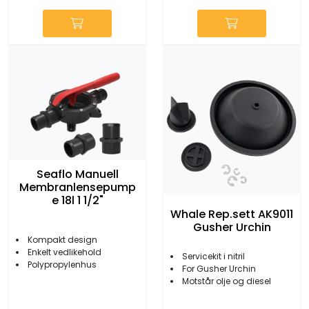
Seaflo Manuell
Membranlensepump
e 18l 1 1/2"
Whale Rep.sett AK9011
Gusher Urchin
Kompakt design
Enkelt vedlikehold
Servicekit i nitril
Polypropylenhus
For Gusher Urchin
Motstår olje og diesel