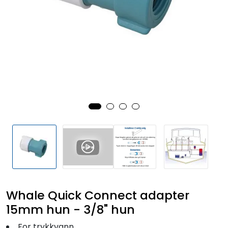
Fortøyning
Fritid/Sikkerhet
Båtpleie/Opplag
Seil
Outlet
Kampanje
Whale Quick Connect adapter
15mm hun - 3/8" hun
For trykkvann