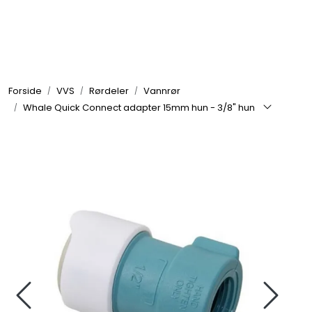
Skip to main content
Elektronikk
Forside
VVS
Rørdeler
Vannrør
Elektrisk
Whale Quick Connect adapter 15mm hun - 3/8" hun
Bygg/Innredning
Komfort
VVS
Motor/Styring