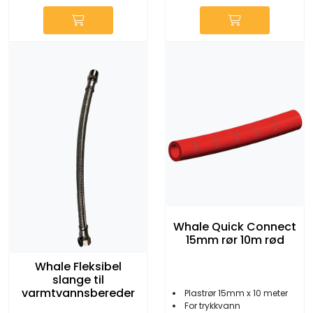
Whale Quick Connect
15mm rør 10m rød
Whale Fleksibel
slange til
varmtvannsbereder
Plastrør 15mm x 10 meter
For trykkvann