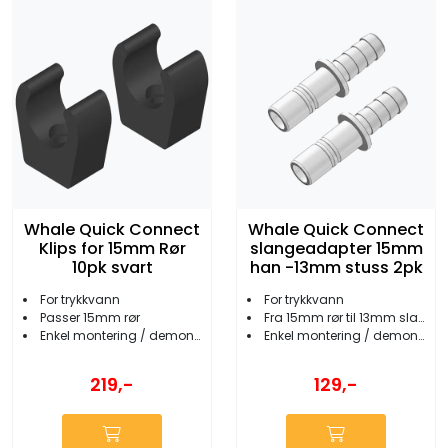
Whale Quick Connect
Whale Quick Connect
Klips for 15mm Rør
slangeadapter 15mm
10pk svart
han -13mm stuss 2pk
For trykkvann
For trykkvann
Passer 15mm rør
Fra 15mm rør til 13mm slange
Enkel montering / demontering
Enkel montering / demontering
219,-
129,-