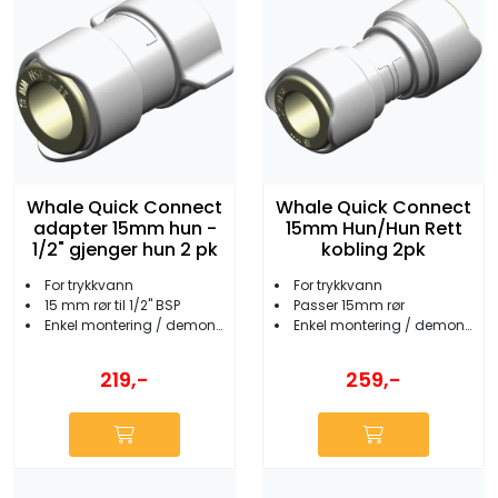
Whale Quick Connect
Whale Quick Connect
adapter 15mm hun -
15mm Hun/Hun Rett
1/2" gjenger hun 2 pk
kobling 2pk
For trykkvann
For trykkvann
15 mm rør til 1/2'' BSP
Passer 15mm rør
Enkel montering / demontering
Enkel montering / demontering
219,-
259,-