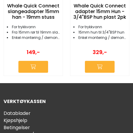
Whale Quick Connect
Whale Quick Connect
slangeadapter 15mm
adapter 15mm Hun -
han - 19mm stuss
3/4"BSP hun plast 2pk
For trykkvann
For trykkvann
Fra 15mm rør til 19mm slange
15mm hun til 3/4''BSP hun
Enkel montering / demontering
Enkel montering / demontering
149,-
329,-
VERKTØYKASSEN
Datablader
Kjøpshjelp
Betingelser