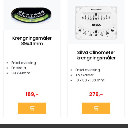
Krengningsmåler
89x41mm
Silva Clinometer
krengningsmåler
Enkel avlesing
En skala
Enkel avlesing
89 x 41mm
To skalaer
10 x 80 x 100 mm
189,-
279,-