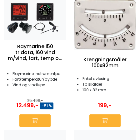
Raymarine i50
tridata, i60 vind
m/vind, fart, temp og
Krengningsmåler
dybde
100x82mm
Raymarine instrumentpakke med givere
Enkel avlesing
Fart/temperatur/dybde
To skalaer
Vind og vindlupe
100 x 82 mm
25.499,-
12.499,-
199,-
-51 %