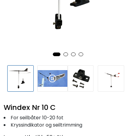
Fortøyning
Fritid/Sikkerhet
Båtpleie/Opplag
Seil
Outlet
Kampanje
Windex Nr 10 C
For seilbåter 10-20 fot
Kryssindikator og seiltrimming