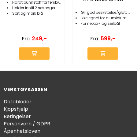
Hardt bunnstoff for ferskvann
Holder inntil 2 sesonger
Gir god beskyttelse/glatt finish
Sort og mørk blå
Ikke egnet for aluminium
For motor- og seilbåt
249,-
599,-
Fra:
Fra:
VERKTØYKASSEN
Datablader
Kjøpshjelp
Betingelser
Personvern / GDPR
Åpenhetsloven