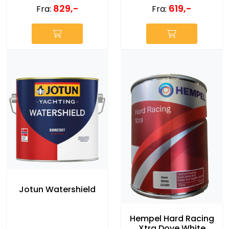
829,-
619,-
Fra:
Fra:
Jotun Watershield
Hempel Hard Racing
Xtra Dove White