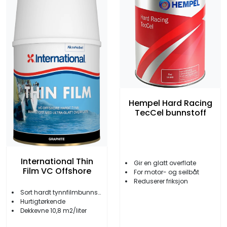
Hempel Hard Racing
TecCel bunnstoff
International Thin
Gir en glatt overflate
Film VC Offshore
For motor- og seilbåt
Reduserer friksjon
Sort hardt tynnfilmbunnstoff
Hurtigtørkende
Dekkevne 10,8 m2/liter