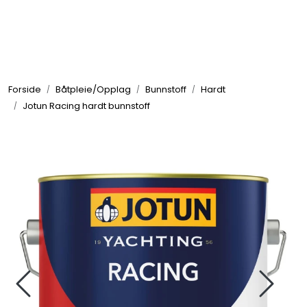
Skip to main content
Elektronikk
Forside
Båtpleie/Opplag
Bunnstoff
Hardt
Elektrisk
Jotun Racing hardt bunnstoff
Bygg/Innredning
Komfort
VVS
Motor/Styring