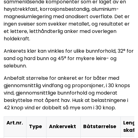
sammenlåsende komponenter som er laget av en
høystrekkfast, korrosjonsbestandig, aluminium-
magnesiumlegering med anodisert overflate. Det er
ingen sveiser som svekker metallet, og resultatet er
et lettere, letthåndterlig anker med overlegen
holdekraft.
Ankerets klør kan vinkles for ulike bunnforhold, 32° for
sand og hard bunn og 45° for mykere leire- og
sølebunn.
Anbefalt størrelse for ankeret er for båter med
gjennomsnittlig vindfang og proporsjoner, i 30 knops
vind, gjennomsnittlige bunnforhold og moderat
beskyttelse mot åpent hav. Husk at belastningene i
42 knop vind er dobbelt så mye som i 30 knop.
Art.nr.
Leng
Type
Ankervekt
Båtstørrelse
skaf