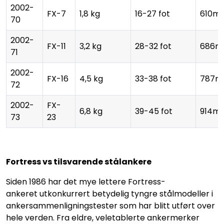
2002-
FX-7
1,8 kg
16-27 fot
610m
70
2002-
FX-11
3,2 kg
28-32 fot
686
71
2002-
FX-16
4,5 kg
33-38 fot
787
72
2002-
FX-
6,8 kg
39-45 fot
914m
73
23
Fortress vs tilsvarende stålankere
Siden 1986 har det mye lettere Fortress-
ankeret utkonkurrert betydelig tyngre stålmodeller i
ankersammenligningstester som har blitt utført over
hele verden. Fra eldre, veletablerte ankermerker