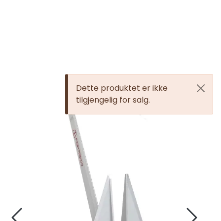
Skip to main content
Elektronikk
Elektrisk
Dette produktet er ikke
tilgjengelig for salg.
Bygg/Innredning
Komfort
VVS
Motor/Styring