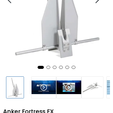
Fortøyning
Fritid/Sikkerhet
Båtpleie/Opplag
Seil
Outlet
Kampanje
Anker Fortress FX