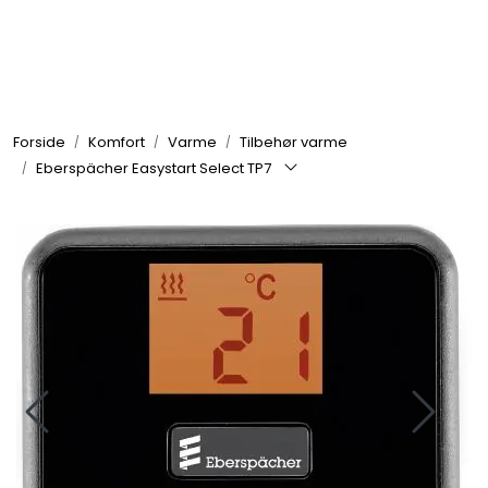
Skip to main content
Elektronikk
Forside
Komfort
Varme
Tilbehør varme
Elektrisk
Eberspächer Easystart Select TP7
Bygg/Innredning
Komfort
VVS
Motor/Styring