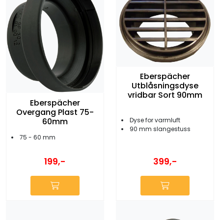
Eberspächer
Utblåsningsdyse
vridbar Sort 90mm
Eberspächer
Overgang Plast 75-
Dyse for varmluft
60mm
90 mm slangestuss
75 - 60 mm
399,-
199,-