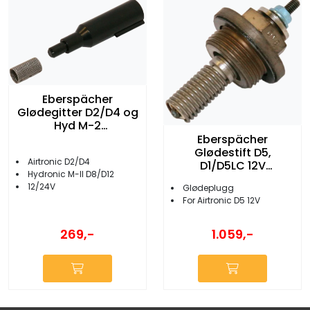
Eberspächer
Glødegitter D2/D4 og
Hyd M-2
252069100102
Eberspächer
Glødestift D5,
Airtronic D2/D4
D1/D5LC 12V
Hydronic M-II D8/D12
25.1830.01.0100
12/24V
Glødeplugg
For Airtronic D5 12V
269,-
1.059,-