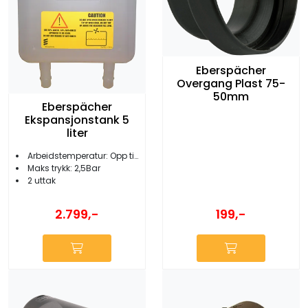
Eberspächer
Overgang Plast 75-
50mm
Eberspächer
Ekspansjonstank 5
liter
Arbeidstemperatur: Opp til 120°
Maks trykk: 2,5Bar
2 uttak
2.799,-
199,-