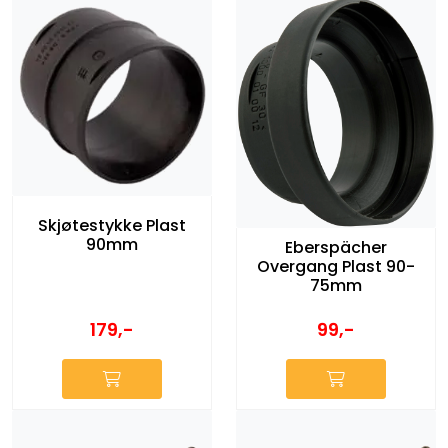
Skjøtestykke Plast
90mm
Eberspächer
Overgang Plast 90-
75mm
179,-
99,-