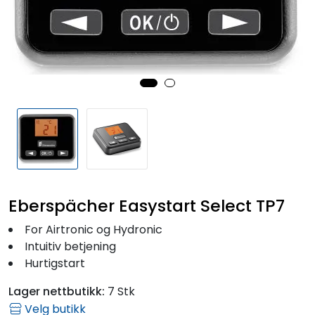
Fortøyning
Fritid/Sikkerhet
Båtpleie/Opplag
Seil
Outlet
Eberspächer Easystart Select TP7
Kampanje
For Airtronic og Hydronic
Intuitiv betjening
Hurtigstart
Lager nettbutikk:
7 Stk
Velg butikk