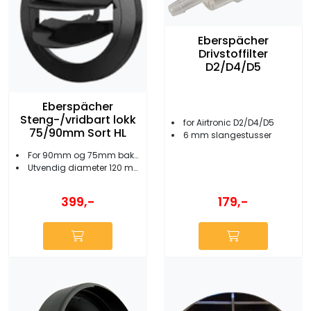
Eberspächer
Drivstoffilter
D2/D4/D5
Eberspächer
Steng-/vridbart lokk
for Airtronic D2/D4/D5
75/90mm Sort HL
6 mm slangestusser
For 90mm og 75mm bakstykker
Utvendig diameter 120 mm
179,-
399,-