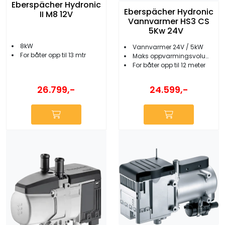
Eberspächer Hydronic
Eberspächer Hydronic
II M8 12V
Vannvarmer HS3 CS
5Kw 24V
8kW
Vannvarmer 24V / 5kW
For båter opp til 13 mtr
Maks oppvarmingsvolum 35 m³
For båter opp til 12 meter
26.799,-
24.599,-