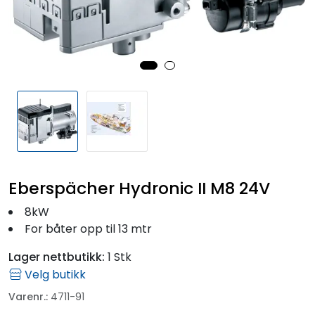
Fortøyning
Fritid/Sikkerhet
Båtpleie/Opplag
Seil
Outlet
Eberspächer Hydronic II M8 24V
8kW
Kampanje
For båter opp til 13 mtr
Lager nettbutikk:
1 Stk
Velg butikk
Varenr.:
4711-91