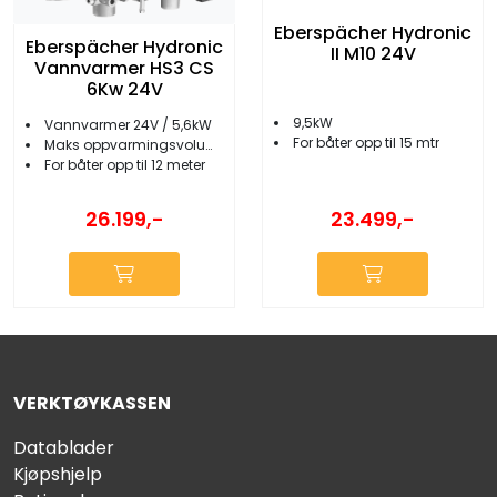
Eberspächer Hydronic
Eberspächer Hydronic
II M10 24V
Vannvarmer HS3 CS
6Kw 24V
9,5kW
Vannvarmer 24V / 5,6kW
For båter opp til 15 mtr
Maks oppvarmingsvolum 40 m³
For båter opp til 12 meter
23.499,-
26.199,-
VERKTØYKASSEN
Datablader
Kjøpshjelp