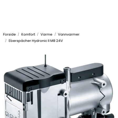
Skip to main content
Elektronikk
Forside
Komfort
Varme
Vannvarmer
Elektrisk
Eberspächer Hydronic II M8 24V
Bygg/Innredning
Komfort
VVS
Motor/Styring