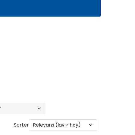
0
Infosenter
Favoritter
Logg inn
Sorter