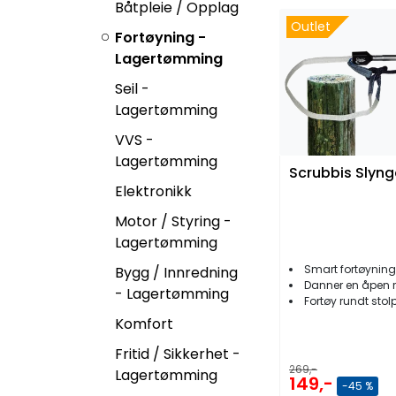
Båtpleie / Opplag
Outlet
Fortøyning -
Lagertømming
Seil -
Lagertømming
VVS -
Lagertømming
Scrubbis Slyng
Elektronikk
Motor / Styring -
Lagertømming
Smart fortøynin
Bygg / Innredning
Danner en åpen 
- Lagertømming
Fortøy rundt stolpe
Komfort
Fritid / Sikkerhet -
269,-
Lagertømming
149,-
-45 %