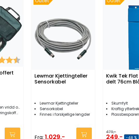
Outlet
Outlet
er:
4.5 av 5 mulige
offert
Lewmar Kjettingteller
Kwik Tek Flat
Sensorkabel
delt 76cm Bl
Lewmar Kjettingteller
Skumfylt
vinklede bergkiler
Sensorkabel
Kraftig yttertre
ngskoffert
Finnes i forskjellige lengder
Plassbespare
479,-
1.029,-
249,-
Fra:
-48 %