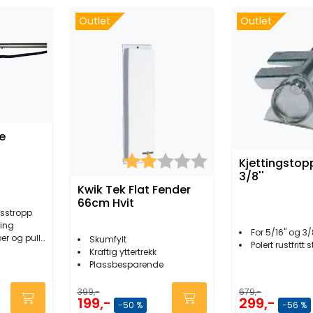
Outlet
Outlet
e
Karakter:
2.0 av 5 mulige
Kjettingstopp
3/8''
Kwik Tek Flat Fender
66cm Hvit
gsstropp
ring
For 5/16'' og 3/8
r og pullere
Skumfylt
Polert rustfritt s
Kraftig yttertrekk
Plassbesparende
679,-
399,-
299,-
199,-
-56 %
-50 %