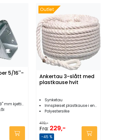
Outlet
er 5/16''-
Ankertau 3-slått med
plastkause hvit
Synketau
'' mm kjetting
Innspleiset plastkause i en ende
tål
Polyestersilke
419,-
229,-
Fra:
-45 %