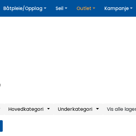
|
Båtpleie/Opplag
Seil
Outlet
Kampanje
øpshjelp
Nyhetsbrev
g
Hovedkategori
Underkategori