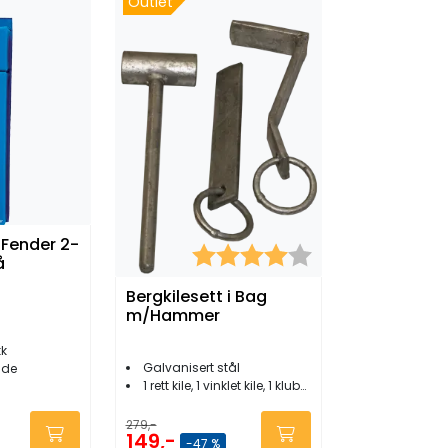
Outlet
 Fender 2-
Karakter:
4.0 av 5 mulige
å
Bergkilesett i Bag
m/Hammer
kk
Galvanisert stål
nde
1 rett kile, 1 vinklet kile, 1 klubbe
279,-
149,-
-47 %