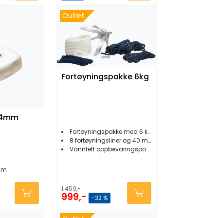
Outlet
Fortøyningspakke 6kg
 14mm
Fortøyningspakke med 6 kg dregg
8 fortøyningsliner og 40 mtr ankertau
Vanntett oppbevaringspose
mm
1.459,-
999,-
-32 %