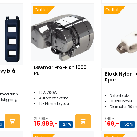
Outlet
Outlet
Lewmar Pro-Fish 1000
vy blå
PB
Blokk Nylon
Spor
12V/700W
 med trinn
Nylonblokk
Automatisk frifall
rdstigning
Rustfri bøyle
12-14mm blytau
Diameter 50 
21.799,-
349,-
15.999,-
169,-
 %
-27 %
-52 %