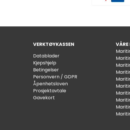
VERKTØYKASSEN
VÅRE
Marit
Datablader
Marit
Kjøpshjelp
Mariti
Betingelser
Marit
Personvern / GDPR
Mariti
Åpenhetsloven
Marit
Prosjektavtale
Marit
Gavekort
Marit
Marit
Marit