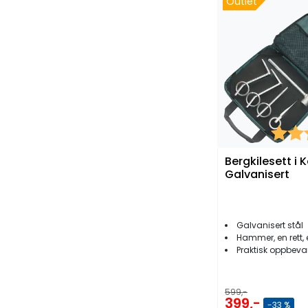
Outlet
Karakt
Bergkilesett i K
Galvanisert
Galvanisert stål
Hammer, en rett, en vridd og to 
Praktisk oppbevari
599,-
399,-
-33 %