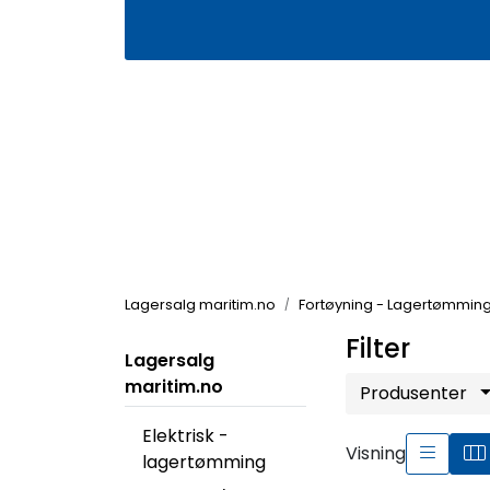
Skip to main content
|
|
Våre butikker
Kontakt oss
Kj
Lagersalg maritim.no
Fortøyning - Lagertømmin
Filter
Lagersalg
maritim.no
Produsenter
Elektrisk -
Visning
lagertømming