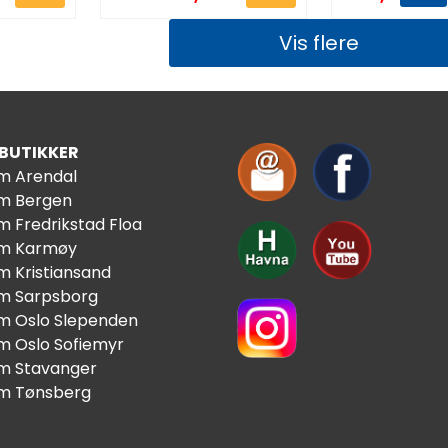
Vis flere
 BUTIKKER
im Arendal
im Bergen
m Fredrikstad Floa
im Karmøy
m Kristiansand
im Sarpsborg
im Oslo Slependen
im Oslo Sofiemyr
im Stavanger
im Tønsberg