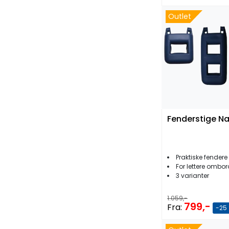
Outlet
Fenderstige Na
Praktiske fendere
For lettere ombo
3 varianter
1.059,-
799,-
Fra:
-25