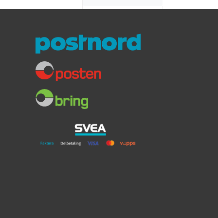
Oppladbart
Lithiumbatteri
15600mAh til
Ocean Comfort
Batteri til ECX30PRO
Lithium 15600mAh
1.799,-
Ocean Comfort
CR40/50/50X-S