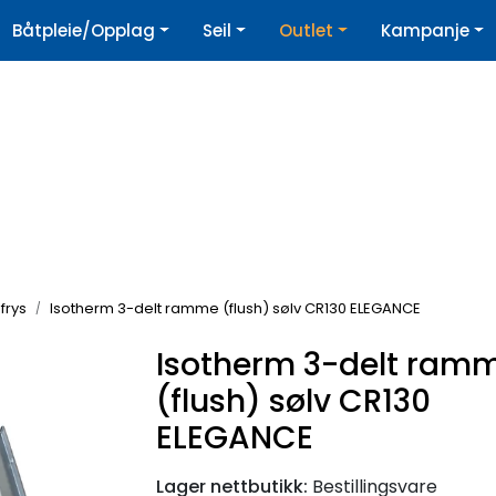
|
Båtpleie/Opplag
Seil
Outlet
Kampanje
øpshjelp
Nyhetsbrev
 frys
Isotherm 3-delt ramme (flush) sølv CR130 ELEGANCE
Isotherm 3-delt ram
(flush) sølv CR130
ELEGANCE
Lager nettbutikk:
Bestillingsvare