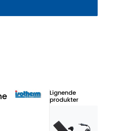
0
Infosenter
Favoritter
Logg inn
Lignende
me
produkter