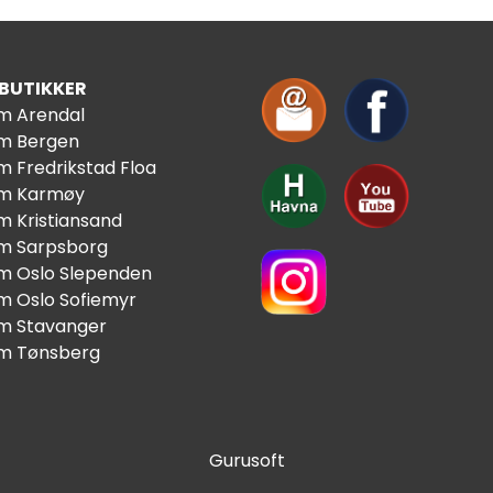
 BUTIKKER
im Arendal
im Bergen
m Fredrikstad Floa
im Karmøy
m Kristiansand
im Sarpsborg
im Oslo Slependen
im Oslo Sofiemyr
im Stavanger
im Tønsberg
Gurusoft