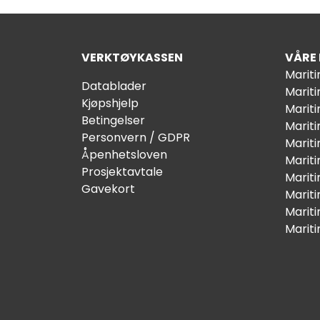
VERKTØYKASSEN
VÅRE
Marit
Datablader
Marit
Kjøpshjelp
Mariti
Betingelser
Marit
Personvern / GDPR
Mariti
Åpenhetsloven
Marit
Prosjektavtale
Marit
Gavekort
Marit
Marit
Marit