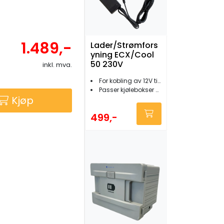
1.489,-
Lader/Strømfors
yning ECX/Cool
50 230V
inkl. mva.
For kobling av 12V til 220V
Passer kjølebokser CF45/ECX30/Cool50
Kjøp
499,-