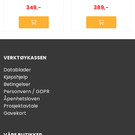
389,-
349,-
VERKTØYKASSEN
Datablader
Kjøpshjelp
Betingelser
Personvern / GDPR
Åpenhetsloven
Prosjektavtale
Gavekort
VÅRE BUTIKKER