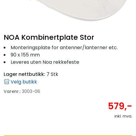
Fortøyning
Fritid/Sikkerhet
NOA Kombinertplate Stor
Båtpleie/Opplag
Monteringsplate for antenner/lanterner etc.
90 x 155 mm
Seil
Leveres uten Noa rekkefeste
Lager nettbutikk:
7 Stk
Outlet
Velg butikk
Varenr.:
3003-06
Kampanje
579,-
inkl. mva.