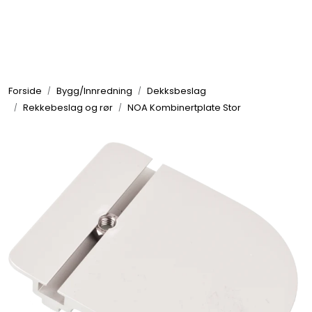
Skip to main content
Elektronikk
Forside
Bygg/Innredning
Dekksbeslag
Elektrisk
Rekkebeslag og rør
NOA Kombinertplate Stor
Bygg/Innredning
Komfort
VVS
Motor/Styring