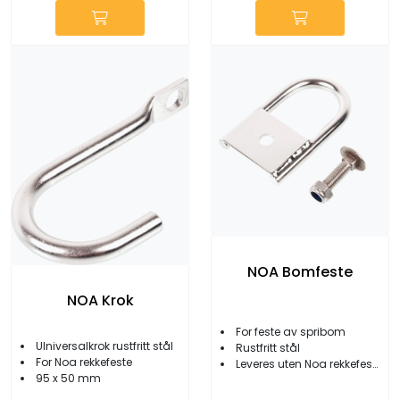
NOA Bomfeste
NOA Krok
For feste av spribom
UIniversalkrok rustfritt stål
Rustfritt stål
For Noa rekkefeste
Leveres uten Noa rekkefeste
95 x 50 mm