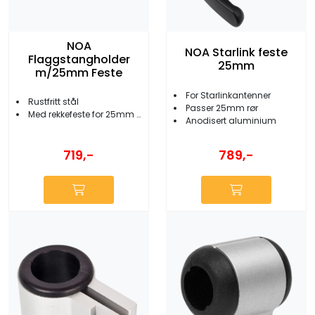
NOA
NOA Starlink feste
Flaggstangholder
25mm
m/25mm Feste
For Starlinkantenner
Rustfritt stål
Passer 25mm rør
Med rekkefeste for 25mm rør
Anodisert aluminium
719,-
789,-