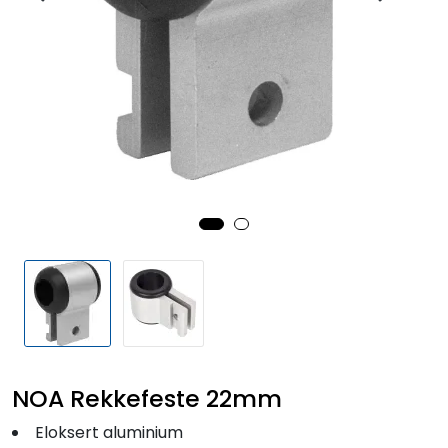
Fortøyning
Fritid/Sikkerhet
Båtpleie/Opplag
Seil
Outlet
Kampanje
NOA Rekkefeste 22mm
Eloksert aluminium