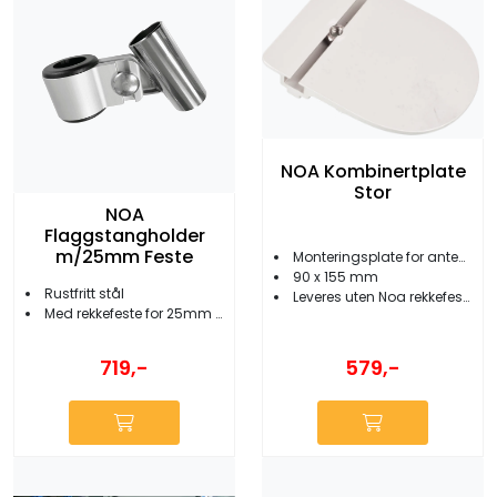
NOA Kombinertplate
Stor
NOA
Flaggstangholder
m/25mm Feste
Monteringsplate for antenner/lanterner etc.
90 x 155 mm
Rustfritt stål
Leveres uten Noa rekkefeste
Med rekkefeste for 25mm rør
579,-
719,-