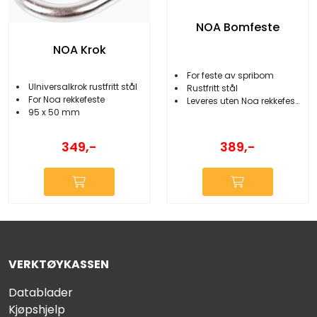
NOA Bomfeste
NOA Krok
For feste av spribom
UIniversalkrok rustfritt stål
Rustfritt stål
For Noa rekkefeste
Leveres uten Noa rekkefeste
95 x 50 mm
389,-
349,-
VERKTØYKASSEN
Datablader
Kjøpshjelp