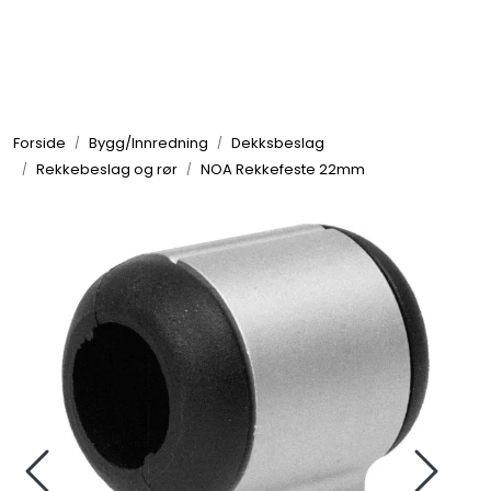
Skip to main content
Elektronikk
Forside
Bygg/Innredning
Dekksbeslag
Elektrisk
Rekkebeslag og rør
NOA Rekkefeste 22mm
Bygg/Innredning
Komfort
VVS
Motor/Styring