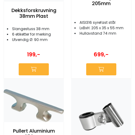
205mm
Dekksforskruvning
38mm Plast
AISI316 syrefast stål
LxBxH: 205 x 35 x 55 mm
Slangestuss 38 mm
Hullavstand 74 mm
6 etiketter for merking
Utvendig Ø: 90 mm
199,-
699,-
Pullert Aluminium