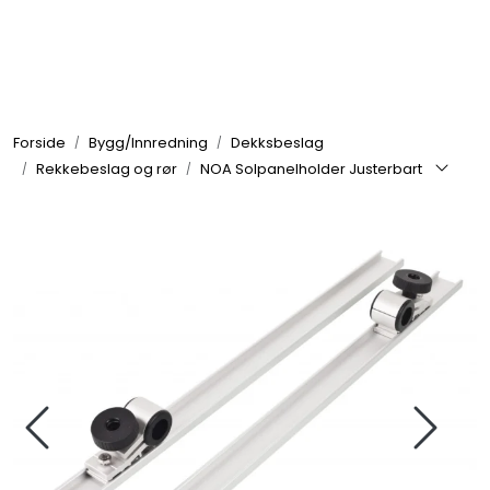
Skip to main content
Elektronikk
Forside
Bygg/Innredning
Dekksbeslag
Elektrisk
Rekkebeslag og rør
NOA Solpanelholder Justerbart
Bygg/Innredning
Komfort
VVS
Motor/Styring