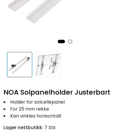
Fortøyning
Fritid/Sikkerhet
Båtpleie/Opplag
Seil
Outlet
Kampanje
NOA Solpanelholder Justerbart
Holder for solcellepanel
For 25 mm rekke
Kan vinkles horisontalt
Lager nettbutikk:
7 Stk