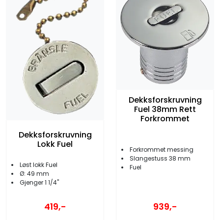
Dekksforskruvning
Fuel 38mm Rett
Forkrommet
Dekksforskruvning
Lokk Fuel
Forkrommet messing
Slangestuss 38 mm
Løst lokk Fuel
Fuel
Ø: 49 mm
Gjenger 1 1/4''
419,-
939,-