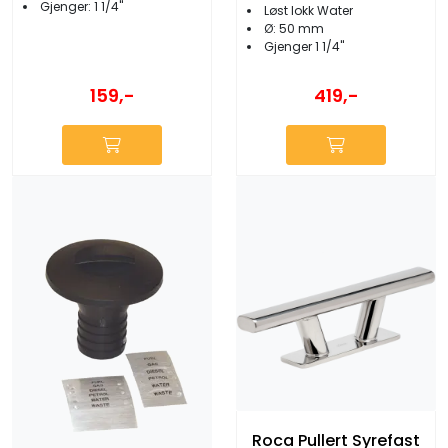
Gjenger: 1 1/4''
Løst lokk Water
Ø: 50 mm
Gjenger 1 1/4''
159,-
419,-
Roca Pullert Syrefast