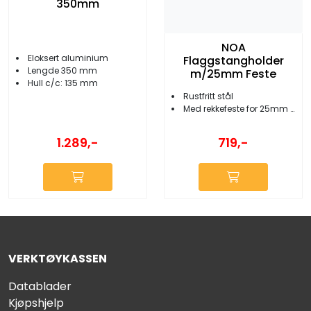
350mm
NOA
Eloksert aluminium
Flaggstangholder
Lengde 350 mm
m/25mm Feste
Hull c/c: 135 mm
Rustfritt stål
Med rekkefeste for 25mm rør
1.289,-
719,-
VERKTØYKASSEN
Datablader
Kjøpshjelp