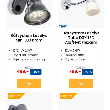
Båtsystem Leselys
Båtsystem Leselys
Tube D3X LED
Mini LED Krom
Alu/Hvit Flexarm
12/24V- 2,3W
12V - 0,6W
Bryter på lampen
Fleksibel arm
Skjerm kan vinkles og roteres
Bryter på foten
979,-
1.089,-
499,-
799,-
-49 %
-27 %
Outlet
Outlet