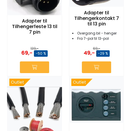
Fortøyning
Adapter til
Tilhengerkontakt 7
Fritid/Sikkerhet
Adapter til
til 13 pin
Tilhengerfeste 13 til
7 pin
Overgang bil - henger
Båtpleie/Opplag
Fra 7-pol til 13-pol
139,-
69,-
69,-
49,-
-50 %
-29 %
Seil
Outlet
Outlet
Outlet
Kampanje