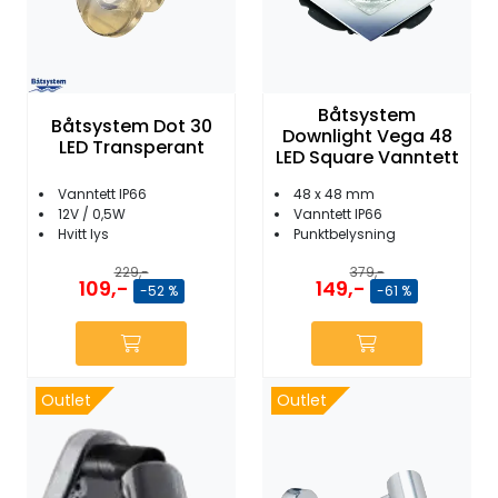
Båtsystem
Båtsystem Dot 30
Downlight Vega 48
LED Transperant
LED Square Vanntett
Vanntett IP66
48 x 48 mm
12V / 0,5W
Vanntett IP66
Hvitt lys
Punktbelysning
229,-
379,-
109,-
149,-
-52 %
-61 %
Outlet
Outlet