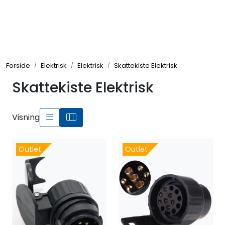
Skip to main content
Elektronikk
Forside
Elektrisk
Elektrisk
Skattekiste Elektrisk
Elektrisk
Skattekiste Elektrisk
Bygg/Innredning
Visning
Komfort
Outlet
Outlet
VVS
Motor/Styring