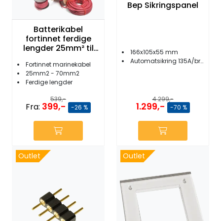
Bep Sikringspanel
Batterikabel
fortinnet ferdige
lengder 25mm² til
166x105x55 mm
70mm²
Automatsikring 135A/bryter 50A/3 autosikring
Fortinnet marinekabel
25mm2 - 70mm2
Ferdige lengder
539,-
4.299,-
399,-
1.299,-
Fra:
-26 %
-70 %
Outlet
Outlet