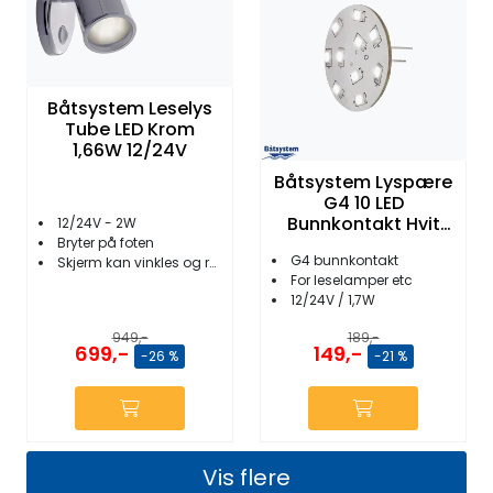
Båtsystem Leselys
Tube LED Krom
1,66W 12/24V
Båtsystem Lyspære
G4 10 LED
Bunnkontakt Hvit
12/24V - 2W
1,7W 12/24V
Bryter på foten
G4 bunnkontakt
Skjerm kan vinkles og roteres
For leselamper etc
12/24V / 1,7W
949,-
189,-
699,-
149,-
-26 %
-21 %
Vis flere