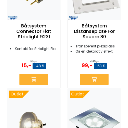
Båtsystem
Båtsystem
Connector Flat
Distanseplate For
Striplight 9231
Square 80
Transperent plexiglass
Kontakt for Striplight Flat og Superstrip
Gir en dekorativ effekt
29,-
209,-
15,-
99,-
-48 %
-53 %
Outlet
Outlet