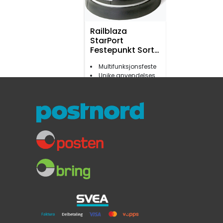
Railblaza
StarPort
Festepunkt Sort
1pk
Multifunksjonsfeste
Unike anvendelsesmuligheter
Enkel montering av utstyr
219,-