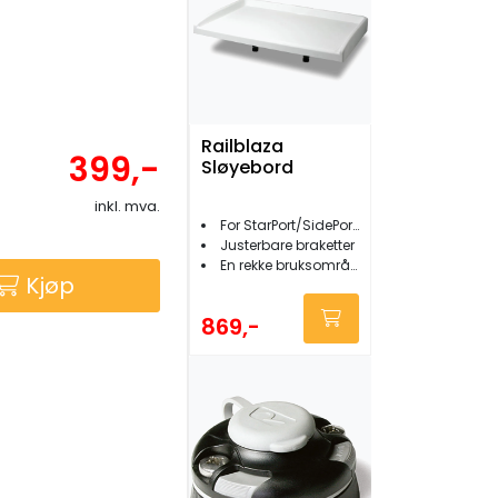
Railblaza
399,-
Sløyebord
inkl. mva.
For StarPort/SidePort/RailMount
Justerbare braketter
En rekke bruksområder
Kjøp
869,-