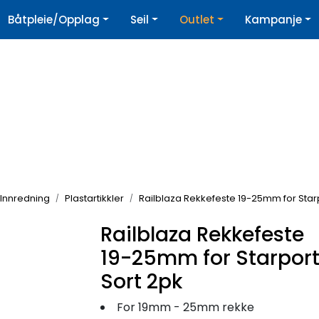
|
Båtpleie/Opplag
Seil
Outlet
Kampanje
øpshjelp
Nyhetsbrev
Innredning
Plastartikkler
Railblaza Rekkefeste 19-25mm for Star
Railblaza Rekkefeste
19-25mm for Starpor
Sort 2pk
For 19mm - 25mm rekke