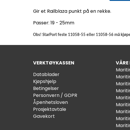
Gir et Railblaza punkt på en rekke.
Passer: 19 - 25mm
Obs! StarPort feste 11058-55 eller 11058-56 må kjøpes
VERKTØYKASSEN
VÅRE
Marit
Datablader
Marit
Kjøpshjelp
Mariti
Betingelser
Marit
Personvern / GDPR
Mariti
Åpenhetsloven
Marit
Prosjektavtale
Marit
Gavekort
Marit
Marit