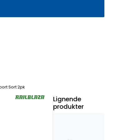
0
Infosenter
Favoritter
Logg inn
port Sort 2pk
Lignende
produkter
t