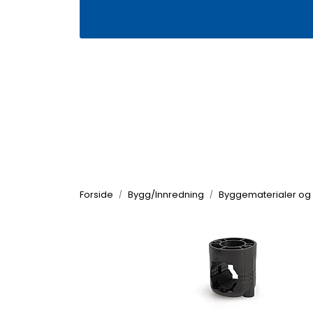
Skip to main content
|
|
Våre butikker
Kontakt oss
Kj
Forside
Bygg/Innredning
Byggematerialer og 