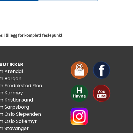
 i tillegg for komplett festepunkt.
 BUTIKKER
im Arendal
im Bergen
m Fredrikstad Floa
im Karmøy
m Kristiansand
im Sarpsborg
im Oslo Slependen
im Oslo Sofiemyr
im Stavanger