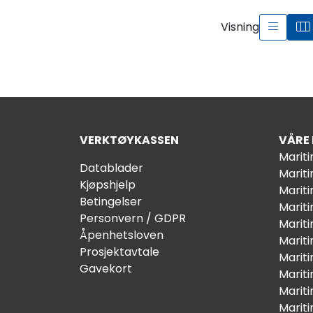
Visning
VERKTØYKASSEN
VÅRE
Marit
Datablader
Marit
Kjøpshjelp
Mariti
Betingelser
Marit
Personvern / GDPR
Mariti
Åpenhetsloven
Marit
Prosjektavtale
Marit
Gavekort
Marit
Marit
Marit