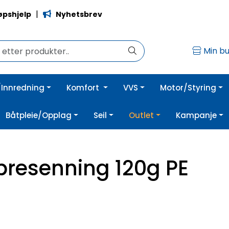
|
øpshjelp
Nyhetsbrev
Min bu
Innredning
Komfort
VVS
Motor/Styring
Båtpleie/Opplag
Seil
Outlet
Kampanje
resenning 120g PE