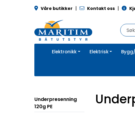
Skip to main content
|
|
Våre butikker
Kontakt oss
Kj
Elektronikk
Elektrisk
Bygg/
Underp
Underpresenning
120g PE