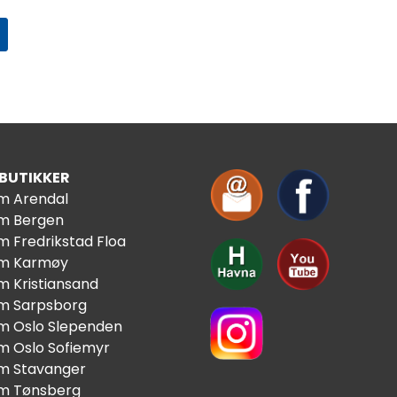
 BUTIKKER
im Arendal
im Bergen
m Fredrikstad Floa
im Karmøy
m Kristiansand
im Sarpsborg
im Oslo Slependen
im Oslo Sofiemyr
im Stavanger
im Tønsberg