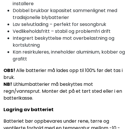
installere
Dobbel brukbar kapasitet sammenlignet med
tradisjonelle blybatterier
Lav selvutlading – perfekt for sesongbruk
Vedlikeholdsfritt – stabil og problemfri drift
Integrert beskyttelse mot overbelastning og
kortslutning
Kan resirkuleres, inneholder aluminium, kobber og
grafitt
OBS!
Alle batterier må lades opp til 100% før det tas i
bruk.
NB!
Lithiumbatterier må beskyttes mot
regn/vannsprut. Monter det på et tørt sted eller i en
batterikasse.
Lagring av batteriet
Batteriet bør oppbevares under rene, tørre og
ventilerte forhold med en temperatur mellom -10 -