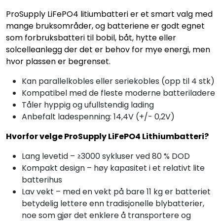
ProSupply LiFePO4 litiumbatteri er et smart valg med
mange bruksområder, og batteriene er godt egnet
som forbruksbatteri til bobil, båt, hytte eller
solcelleanlegg der det er behov for mye energi, men
hvor plassen er begrenset.
Kan parallelkobles eller seriekobles (opp til 4 stk)
Kompatibel med de fleste moderne batteriladere
Tåler hyppig og ufullstendig lading
Anbefalt ladespenning: 14,4V (+/- 0,2V)
Hvorfor velge ProSupply LiFePO4 Lithiumbatteri?
Lang levetid – ≥3000 sykluser ved 80 % DOD
Kompakt design – høy kapasitet i et relativt lite
batterihus
Lav vekt – med en vekt på bare 11 kg er batteriet
betydelig lettere enn tradisjonelle blybatterier,
noe som gjør det enklere å transportere og