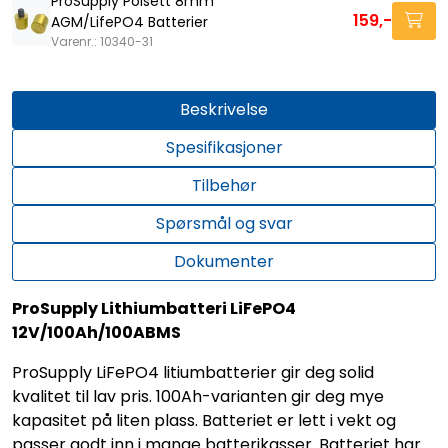
ProSupply Polsett 8mm
159,-
AGM/LifePO4 Batterier
Varenr.: 10340-31
Beskrivelse
Spesifikasjoner
Tilbehør
Spørsmål og svar
Dokumenter
ProSupply Lithiumbatteri LiFePO4
12V/100Ah/100ABMS
ProSupply LiFePO4 litiumbatterier gir deg solid
kvalitet til lav pris. 100Ah-varianten gir deg mye
kapasitet på liten plass. Batteriet er lett i vekt og
passer godt inn i mange batterikasser. Batteriet har