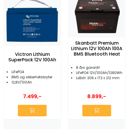
Skanbatt Premium
Lithium 12V 100Ah 100A
BMS Bluetooth Heat
Victron Lithium
SuperPack 12V 100Ah
8 års garanti!
LiFePO4
LiFePO4 12V/100Ah/1280Wh
BMS og sikkerhetsbryter
LxBxH: 306 x 172 x 212 mm
12,8V/100Ah
7.499,-
8.899,-