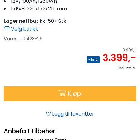
12V/100Ah/1280Wh
LxBxH: 326x173x215 mm
Lager nettbutikk:
50+ Stk
Velg butikk
Varenr.:
10423-26
3.999,-
3.399,-
-15 %
inkl. mva.
Kjøp
Legg til favoritter
Anbefalt tilbehør