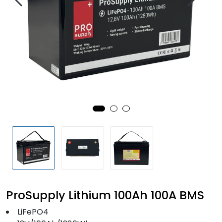
Fortøyning
Fritid/Sikkerhet
Båtpleie/Opplag
Seil
Outlet
Kampanje
ProSupply Lithium 100Ah 100A BMS
LiFePO4