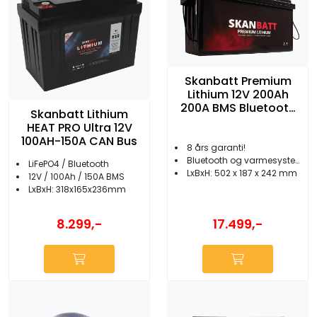
Skanbatt Premium
Lithium 12V 200Ah
200A BMS Bluetooth
Skanbatt Lithium
Heat
HEAT PRO Ultra 12V
100AH-150A CAN Bus
8 års garanti!
Bluetooth og varmesystem
LiFePO4 / Bluetooth
LxBxH: 502 x 187 x 242 mm
12V / 100Ah / 150A BMS
LxBxH: 318x165x236mm
17.499,-
8.299,-