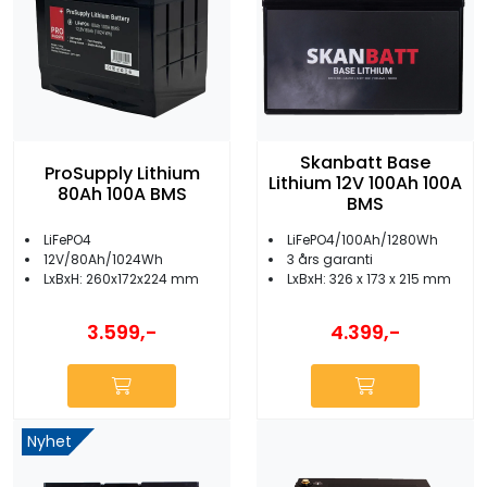
Skanbatt Base
ProSupply Lithium
Lithium 12V 100Ah 100A
80Ah 100A BMS
BMS
LiFePO4
LiFePO4/100Ah/1280Wh
12V/80Ah/1024Wh
3 års garanti
LxBxH: 260x172x224 mm
LxBxH: 326 x 173 x 215 mm
3.599,-
4.399,-
Nyhet