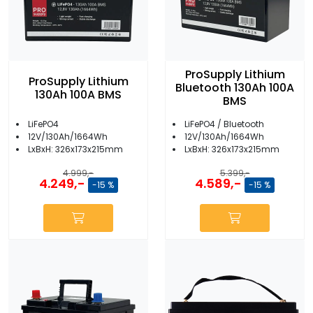
ProSupply Lithium
ProSupply Lithium
Bluetooth 130Ah 100A
130Ah 100A BMS
BMS
LiFePO4
LiFePO4 / Bluetooth
12V/130Ah/1664Wh
12V/130Ah/1664Wh
LxBxH: 326x173x215mm
LxBxH: 326x173x215mm
4.999,-
5.399,-
4.249,-
4.589,-
-15 %
-15 %