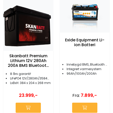
Exide Equipment Li-
ion Batteri
Skanbatt Premium
Lithium 12V 280Ah
Innebygd BMS, Bluetooth og Sleep Mode
200A BMS Bluetooth
Integrert varmesystem
Heat
96Ah/100Ah/200Ah
8 års garanti!
LiFePO4 12V/280Ah/3584Wh
LxBxH: 384 x 204 x 268 mm
23.999,-
7.899,-
Fra: