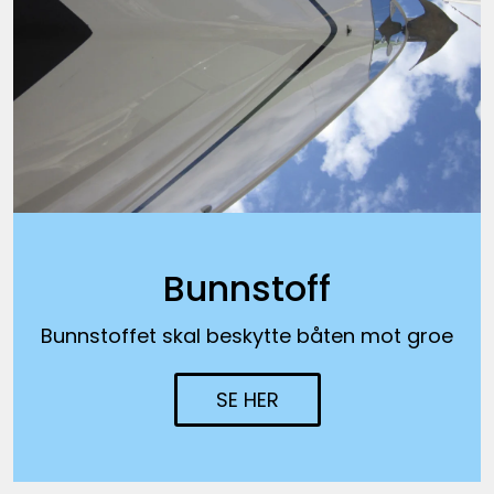
Fortøyning
Fritid/Sikkerhet
Båtpleie/Opplag
Seil
Outlet
Bunnstoff
Bunnstoffet skal beskytte båten mot groe
Kampanje
SE HER