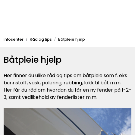
Skip to main content
Elektronikk
Infosenter
Råd og tips
Båtpleie hjelp
Elektrisk
Båtpleie hjelp
Bygg/Innredning
Her finner du ulike råd og tips om båtpleie som f. eks
Komfort
bunnstoff, vask, polering, rubbing, lakk til båt m.m.
Her får du råd om hvordan du får en ny fender på 1-2-
3, samt vedlikehold av fenderlister m.m.
VVS
Motor/Styring