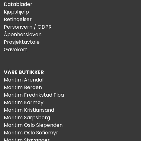
Datablader
Kjøpshjelp
Betingelser
Personvern / GDPR
Åpenhetsloven
Prosjektavtale
Gavekort
VÅRE BUTIKKER
Maritim Arendal
Maritim Bergen
Maritim Fredrikstad Floa
Maritim Karmøy
Maritim Kristiansand
Maritim Sarpsborg
Maritim Oslo Slependen
Maritim Oslo Sofiemyr
Maritim Stavanger