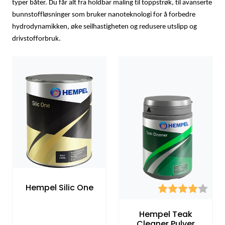
typer båter. Du får alt fra holdbar maling til toppstrøk, til avanserte
bunnstoffløsninger som bruker nanoteknologi for å forbedre
hydrodynamikken, øke seilhastigheten og redusere utslipp og
drivstofforbruk.
Hempel Silic One
Karakter:
4.0 
Hempel Teak
Cleaner Pulver