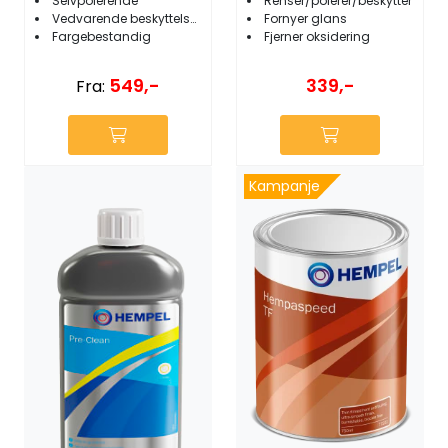
Selvpolerende
Renser/polerer/beskytter
Vedvarende beskyttelse mot groe
Fornyer glans
Fargebestandig
Fjerner oksidering
549,-
339,-
Fra:
Kampanje