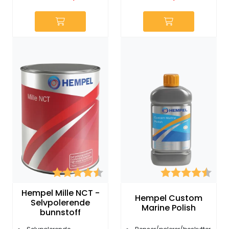
Karakter:
4.9 av 5 mulige
Karakter:
4.3 
Hempel Mille NCT -
Hempel Custom
Selvpolerende
Marine Polish
bunnstoff