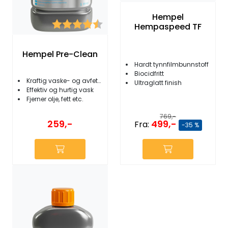
Hempel
Karakter:
4.5 av 5 mulige
Hempaspeed TF
Hempel Pre-Clean
Hardt tynnfilmbunnstoff
Biocidfritt
Kraftig vaske- og avfettingsmiddel
Ultraglatt finish
Effektiv og hurtig vask
Fjerner olje, fett etc.
769,-
499,-
259,-
Fra:
-35 %