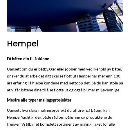
Fortøyning
Fritid/Sikkerhet
Båtpleie/Opplag
Hempel
Seil
Få båten din til å skinne
Uansett om du er båtbygger eller jobber med vedlikehold av båter,
Outlet
ønsker du at arbeidet ditt skal se flott ut Hempel har mer enn 100
års erfaring i å hjelpe kundene med nettopp det. Så du kan stole på
Kampanje
at vi får båtene dine til å se flotte ut og også bli mer miljøvennlige.
Mestre alle typer malingsprosjekter
Uansett hva slags malingsprosjekt du utfører på båten, kan
Hempel Yacht gi deg både råd om påføring og produktene du
trenger. Vi tilbyr et komplett sortiment av maling, laget for alle