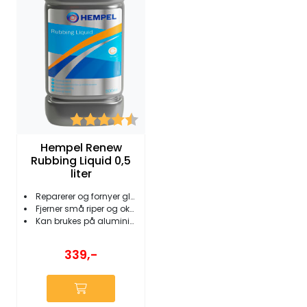
Karakter:
4.5 av 5 mulige
Hempel Renew
Rubbing Liquid 0,5
liter
Reparerer og fornyer glans og farge
Fjerner små riper og oksidasjon
Kan brukes på aluminium
339,-