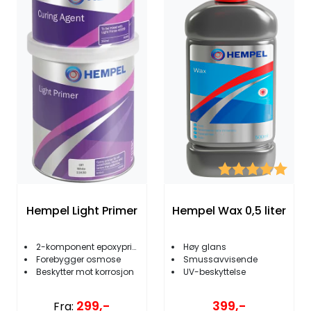
Karakter:
5.0 
Hempel Light Primer
Hempel Wax 0,5 liter
2-komponent epoxyprimer
Høy glans
Forebygger osmose
Smussavvisende
Beskytter mot korrosjon
UV-beskyttelse
299,-
399,-
Fra: