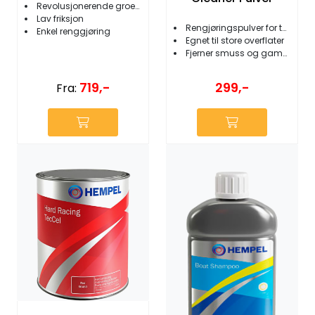
Revolusjonerende groeavvisning
Lav friksjon
Rengjøringspulver for teak
Enkel renggjøring
Egnet til store overflater
Fjerner smuss og gammel olje
719,-
299,-
Fra: