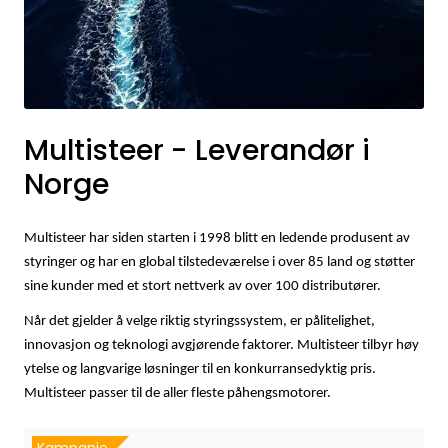
Fortøyning
Fritid/Sikkerhet
Båtpleie/Opplag
Multisteer - Leverandør i
Norge
Seil
Multisteer har siden starten i 1998 blitt en ledende produsent av
Outlet
styringer og har en global tilstedeværelse i over 85 land og støtter
sine kunder med et stort nettverk av over 100 distributører.
Kampanje
Når det gjelder å velge riktig styringssystem, er pålitelighet,
innovasjon og teknologi avgjørende faktorer. Multisteer tilbyr høy
ytelse og langvarige løsninger til en konkurransedyktig pris.
Multisteer passer til de aller fleste påhengsmotorer.
Kampanje