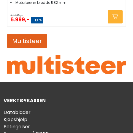
Motorbrønn bredde 582 mm
7.999,-
6.999,-
-13 %
Multisteer
VERKTØYKASSEN
Datablader
Kjøpshjelp
Betingelser