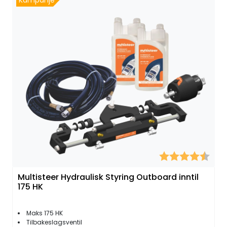
Karakter:
4.8 
Multisteer Hydraulisk Styring Outboard inntil
175 HK
Maks 175 HK
Tilbakeslagsventil