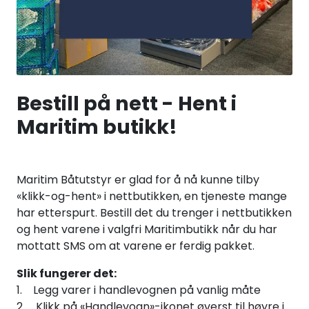
Fortøyning
Fritid/Sikkerhet
Båtpleie/Opplag
Bestill på nett - Hent i
Maritim butikk!
Seil
Outlet
Maritim Båtutstyr er glad for å nå kunne tilby
«klikk-og-hent» i nettbutikken, en tjeneste mange
Kampanje
har etterspurt. Bestill det du trenger i nettbutikken
og hent varene i valgfri Maritimbutikk når du har
mottatt SMS om at varene er ferdig pakket.
Slik fungerer det:
1. Legg varer i handlevognen på vanlig måte
2. Klikk på «Handlevogn»-ikonet øverst til høyre i