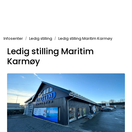
Skip to main content
Elektronikk
Infosenter
Ledig stilling
Ledig stilling Maritim Karmøy
Elektrisk
Ledig stilling Maritim
Karmøy
Bygg/Innredning
Komfort
VVS
Motor/Styring