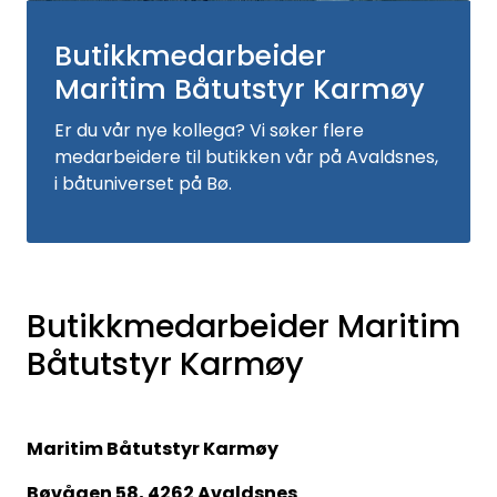
Fortøyning
Butikkmedarbeider
Fritid/Sikkerhet
Maritim Båtutstyr Karmøy
Er du vår nye kollega? Vi søker flere
Båtpleie/Opplag
medarbeidere til butikken vår på Avaldsnes,
i båtuniverset på Bø.
Seil
Outlet
Butikkmedarbeider Maritim
Kampanje
Båtutstyr Karmøy
Maritim Båtutstyr Karmøy
Bøvågen 58, 4262 Avaldsnes